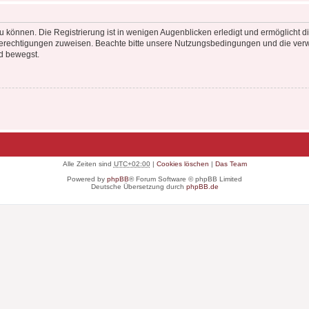
 können. Die Registrierung ist in wenigen Augenblicken erledigt und ermöglicht di
 Berechtigungen zuweisen. Beachte bitte unsere Nutzungsbedingungen und die verwa
d bewegst.
Alle Zeiten sind
UTC+02:00
|
Cookies löschen
|
Das Team
Powered by
phpBB
® Forum Software © phpBB Limited
Deutsche Übersetzung durch
phpBB.de