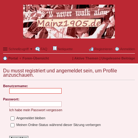
Schnellzugriff ▼
FAQ
Netiquette
Registrieren
Anmelden
Portal
Foren-Übersicht
|
Aktive Themen
|
Ungelesene Beiträge
Du musst registriert und angemeldet sein, um Profile
anzuschauen.
Benutzername:
Passwort:
Ich habe mein Passwort vergessen
Angemeldet bleiben
Meinen Online-Status während dieser Sitzung verbergen