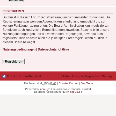
REGISTRIEREN
Du musst in diesem Forum registriert sein, um dich anmelden zu können. Die
Registrierung ist in wenigen Augenblicken erledigt und ermöglicht dir, auf
weitere Funktionen zuzugreifen. Die Board-Administration kann registrierten
Benutzern auch zusätzliche Berechtigungen zuweisen. Beachte bitte unsere
Nutzungsbedingungen und die verwandten Regelungen, bevor du dich
registrierst. Bitte beachte auch die jeweiligen Forenregeln, wenn du dich in
diesem Board bewegst.
Nutzungsbedingungen
|
Datenschutzrichtlinie
Registrieren
Portal
Foren-Übersicht
|
Aktive Themen
|
Ungelesene Beiträge
Alle Zeiten sind
UTC+02:00
|
Cookies löschen
|
Das Team
Powered by
phpBB
® Forum Software © phpBB Limited
Deutsche Übersetzung durch
phpBB.de