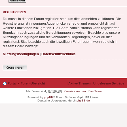
REGISTRIEREN
Du musst in diesem Forum registriert sein, um dich anmelden zu können. Die
Registrierung ist in wenigen Augenblicken erledigt und ermöglicht dir, auf
weitere Funktionen zuzugreifen. Die Board-Administration kann registrierten
Benutzern auch zusätzliche Berechtigungen zuweisen. Beachte bitte unsere
Nutzungsbedingungen und die verwandten Regelungen, bevor du dich
registrierst. Bitte beachte auch die jeweiligen Forenregeln, wenn du dich in
diesem Board bewegst.
Nutzungsbedingungen
|
Datenschutzrichtlinie
Registrieren
Portal
Foren-Übersicht
|
Aktive Themen
|
Ungelesene Beiträge
Alle Zeiten sind
UTC+02:00
|
Cookies löschen
|
Das Team
Powered by
phpBB
® Forum Software © phpBB Limited
Deutsche Übersetzung durch
phpBB.de