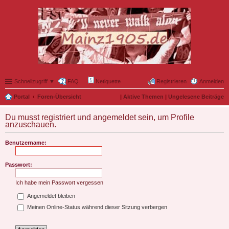
Schnellzugriff ▼
FAQ
Netiquette
Registrieren
Anmelden
Portal
Foren-Übersicht
|
Aktive Themen
|
Ungelesene Beiträge
Du musst registriert und angemeldet sein, um Profile
anzuschauen.
Benutzername:
Passwort:
Ich habe mein Passwort vergessen
Angemeldet bleiben
Meinen Online-Status während dieser Sitzung verbergen