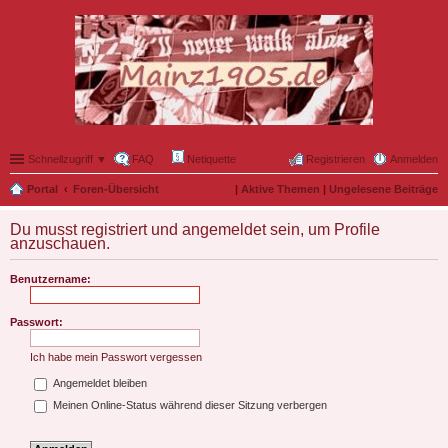
Schnellzugriff ▼
FAQ
Netiquette
Registrieren
Anmelden
Portal
Foren-Übersicht
|
Aktive Themen
|
Ungelesene Beiträge
Du musst registriert und angemeldet sein, um Profile
anzuschauen.
Benutzername:
Passwort:
Ich habe mein Passwort vergessen
Angemeldet bleiben
Meinen Online-Status während dieser Sitzung verbergen