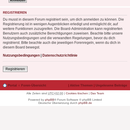
REGISTRIEREN
Du musst in diesem Forum registriert sein, um dich anmelden zu können. Die
Registrierung ist in wenigen Augenblicken erledigt und ermöglicht dir, auf
weitere Funktionen zuzugreifen. Die Board-Administration kann registrierten
Benutzern auch zusätzliche Berechtigungen zuweisen. Beachte bitte unsere
Nutzungsbedingungen und die verwandten Regelungen, bevor du dich
registrierst. Bitte beachte auch die jeweiligen Forenregeln, wenn du dich in
diesem Board bewegst.
Nutzungsbedingungen
|
Datenschutzrichtlinie
Registrieren
Portal
Foren-Übersicht
|
Aktive Themen
|
Ungelesene Beiträge
Alle Zeiten sind
UTC+02:00
|
Cookies löschen
|
Das Team
Powered by
phpBB
® Forum Software © phpBB Limited
Deutsche Übersetzung durch
phpBB.de