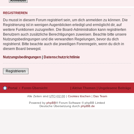
REGISTRIEREN
Du musst in diesem Forum registriert sein, um dich anmelden zu können. Die
Registrierung ist in wenigen Augenblicken erledigt und ermöglicht dir, auf
weitere Funktionen zuzugreifen. Die Board-Administration kann registrierten
Benutzern auch zusätzliche Berechtigungen zuweisen. Beachte bitte unsere
Nutzungsbedingungen und die verwandten Regelungen, bevor du dich
registrierst. Bitte beachte auch die jeweiligen Forenregeln, wenn du dich in
diesem Board bewegst.
Nutzungsbedingungen
|
Datenschutzrichtlinie
Registrieren
Portal
Foren-Übersicht
|
Aktive Themen
|
Ungelesene Beiträge
Alle Zeiten sind
UTC+02:00
|
Cookies löschen
|
Das Team
Powered by
phpBB
® Forum Software © phpBB Limited
Deutsche Übersetzung durch
phpBB.de