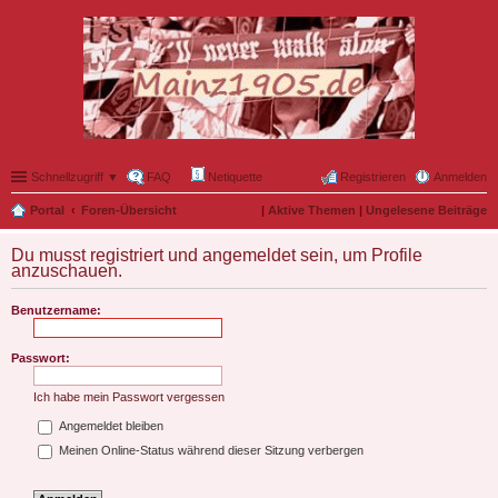
Schnellzugriff ▼
FAQ
Netiquette
Registrieren
Anmelden
Portal
Foren-Übersicht
|
Aktive Themen
|
Ungelesene Beiträge
Du musst registriert und angemeldet sein, um Profile
anzuschauen.
Benutzername:
Passwort:
Ich habe mein Passwort vergessen
Angemeldet bleiben
Meinen Online-Status während dieser Sitzung verbergen