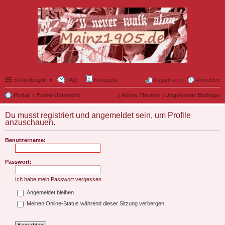
Schnellzugriff ▼
FAQ
Netiquette
Registrieren
Anmelden
Portal
Foren-Übersicht
|
Aktive Themen
|
Ungelesene Beiträge
Du musst registriert und angemeldet sein, um Profile
anzuschauen.
Benutzername:
Passwort:
Ich habe mein Passwort vergessen
Angemeldet bleiben
Meinen Online-Status während dieser Sitzung verbergen