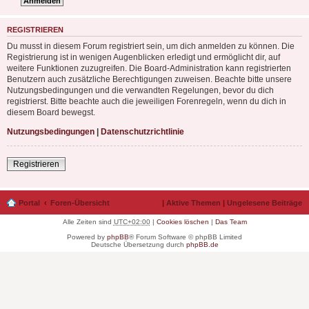
REGISTRIEREN
Du musst in diesem Forum registriert sein, um dich anmelden zu können. Die
Registrierung ist in wenigen Augenblicken erledigt und ermöglicht dir, auf
weitere Funktionen zuzugreifen. Die Board-Administration kann registrierten
Benutzern auch zusätzliche Berechtigungen zuweisen. Beachte bitte unsere
Nutzungsbedingungen und die verwandten Regelungen, bevor du dich
registrierst. Bitte beachte auch die jeweiligen Forenregeln, wenn du dich in
diesem Board bewegst.
Nutzungsbedingungen
|
Datenschutzrichtlinie
Registrieren
Portal
Foren-Übersicht
|
Aktive Themen
|
Ungelesene Beiträge
Alle Zeiten sind
UTC+02:00
|
Cookies löschen
|
Das Team
Powered by
phpBB
® Forum Software © phpBB Limited
Deutsche Übersetzung durch
phpBB.de