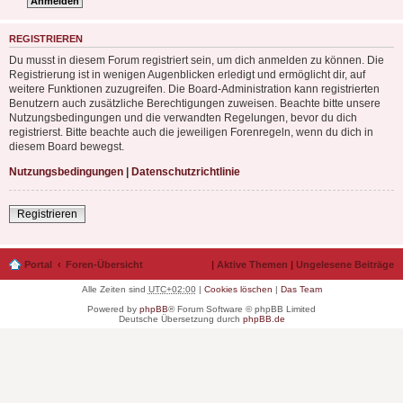
REGISTRIEREN
Du musst in diesem Forum registriert sein, um dich anmelden zu können. Die
Registrierung ist in wenigen Augenblicken erledigt und ermöglicht dir, auf
weitere Funktionen zuzugreifen. Die Board-Administration kann registrierten
Benutzern auch zusätzliche Berechtigungen zuweisen. Beachte bitte unsere
Nutzungsbedingungen und die verwandten Regelungen, bevor du dich
registrierst. Bitte beachte auch die jeweiligen Forenregeln, wenn du dich in
diesem Board bewegst.
Nutzungsbedingungen
|
Datenschutzrichtlinie
Registrieren
Portal
Foren-Übersicht
|
Aktive Themen
|
Ungelesene Beiträge
Alle Zeiten sind
UTC+02:00
|
Cookies löschen
|
Das Team
Powered by
phpBB
® Forum Software © phpBB Limited
Deutsche Übersetzung durch
phpBB.de