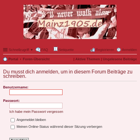
Schnellzugriff ▼
FAQ
Netiquette
Registrieren
Anmelden
Portal
Foren-Übersicht
|
Aktive Themen
|
Ungelesene Beiträge
Du musst dich anmelden, um in diesem Forum Beiträge zu
schreiben.
Benutzername:
Passwort:
Ich habe mein Passwort vergessen
Angemeldet bleiben
Meinen Online-Status während dieser Sitzung verbergen