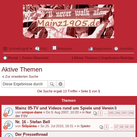
Schnellzugriff ▼
FAQ
Netiquette
Registrieren
Anmelden
Portal
Foren-Übersicht
|
Aktive Themen
|
Ungelesene Beiträge
Aktive Themen
Zur erweiterten Suche
Die Suche ergab 13 Treffer • Seite
1
von
1
Themen
Mainz 05-TV und Videos rund um Spiele und Verein
D
von
unique-dane
» Do 9. Aug 2007, 10:20 » in
Nur
1
…
255
256
257
258
a
der FSV
t
Nr. 16 - Stefan Bell
e
von
Štěpánka
» So 25. Jul 2010, 18:31 » in
Spieler
i
1
…
17
18
19
20
a
n
Der Pressethread
h