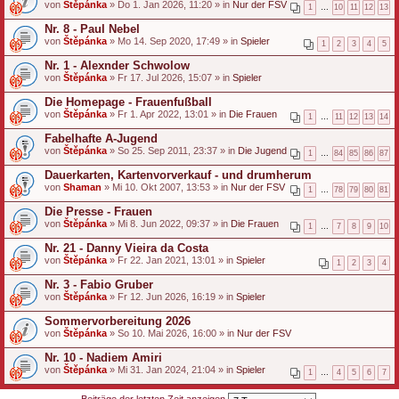
von
Štěpánka
» Do 1. Jan 2026, 11:20 » in
Nur der FSV
1
…
10
11
12
13
a
n
Nr. 8 - Paul Nebel
g
von
Štěpánka
» Mo 14. Sep 2020, 17:49 » in
Spieler
1
2
3
4
5
Nr. 1 - Alexnder Schwolow
von
Štěpánka
» Fr 17. Jul 2026, 15:07 » in
Spieler
Die Homepage - Frauenfußball
von
Štěpánka
» Fr 1. Apr 2022, 13:01 » in
Die Frauen
1
…
11
12
13
14
Fabelhafte A-Jugend
von
Štěpánka
» So 25. Sep 2011, 23:37 » in
Die Jugend
1
…
84
85
86
87
Dauerkarten, Kartenvorverkauf - und drumherum
von
Shaman
» Mi 10. Okt 2007, 13:53 » in
Nur der FSV
1
…
78
79
80
81
Die Presse - Frauen
von
Štěpánka
» Mi 8. Jun 2022, 09:37 » in
Die Frauen
1
…
7
8
9
10
Nr. 21 - Danny Vieira da Costa
von
Štěpánka
» Fr 22. Jan 2021, 13:01 » in
Spieler
1
2
3
4
Nr. 3 - Fabio Gruber
von
Štěpánka
» Fr 12. Jun 2026, 16:19 » in
Spieler
Sommervorbereitung 2026
von
Štěpánka
» So 10. Mai 2026, 16:00 » in
Nur der FSV
Nr. 10 - Nadiem Amiri
von
Štěpánka
» Mi 31. Jan 2024, 21:04 » in
Spieler
1
…
4
5
6
7