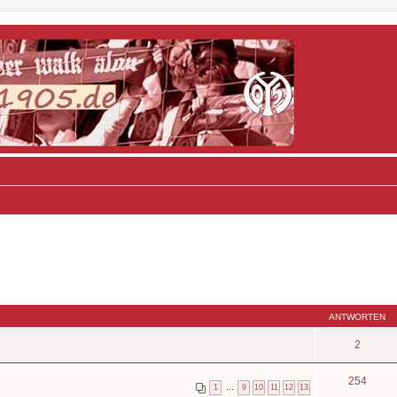
ANTWORTEN
2
254
1
…
9
10
11
12
13