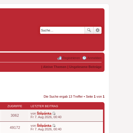
Registrieren
Anmelden
|
Aktive Themen
|
Ungelesene Beiträge
Die Suche ergab 13 Treffer • Seite
1
von
1
ZUGRIFFE
LETZTER BEITRAG
von
Štěpánka
3062
N
Fr 7. Aug 2026, 00:40
e
u
von
Štěpánka
e
49172
N
Fr 7. Aug 2026, 00:40
s
e