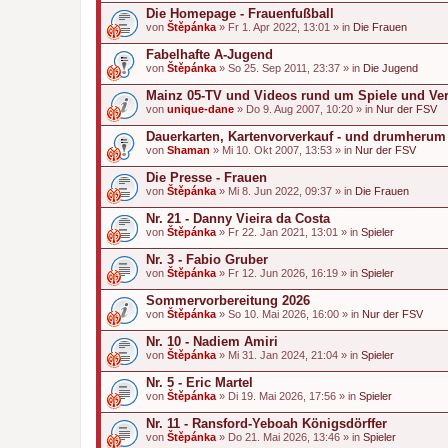
Die Homepage - Frauenfußball
von
Štěpánka
» Fr 1. Apr 2022, 13:01 » in
Die Frauen
Fabelhafte A-Jugend
von
Štěpánka
» So 25. Sep 2011, 23:37 » in
Die Jugend
Mainz 05-TV und Videos rund um Spiele und Ver
von
unique-dane
» Do 9. Aug 2007, 10:20 » in
Nur der FSV
Dauerkarten, Kartenvorverkauf - und drumherum
von
Shaman
» Mi 10. Okt 2007, 13:53 » in
Nur der FSV
Die Presse - Frauen
von
Štěpánka
» Mi 8. Jun 2022, 09:37 » in
Die Frauen
Nr. 21 - Danny Vieira da Costa
von
Štěpánka
» Fr 22. Jan 2021, 13:01 » in
Spieler
Nr. 3 - Fabio Gruber
von
Štěpánka
» Fr 12. Jun 2026, 16:19 » in
Spieler
Sommervorbereitung 2026
von
Štěpánka
» So 10. Mai 2026, 16:00 » in
Nur der FSV
Nr. 10 - Nadiem Amiri
von
Štěpánka
» Mi 31. Jan 2024, 21:04 » in
Spieler
Nr. 5 - Eric Martel
von
Štěpánka
» Di 19. Mai 2026, 17:56 » in
Spieler
Nr. 11 - Ransford-Yeboah Königsdörffer
von
Štěpánka
» Do 21. Mai 2026, 13:46 » in
Spieler