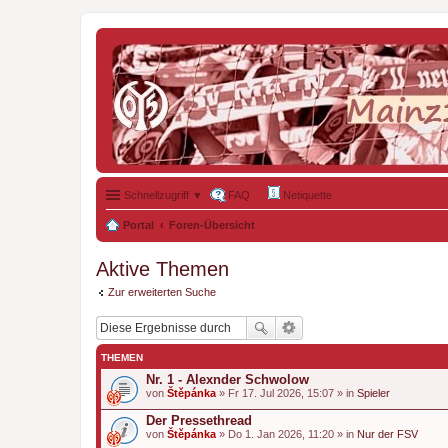
Schnellzugriff ▼
FAQ
Netiquette
Portal
Foren-Übersicht
Aktive Themen
Zur erweiterten Suche
THEMEN
Nr. 1 - Alexnder Schwolow
von
Štěpánka
» Fr 17. Jul 2026, 15:07 » in
Spieler
Der Pressethread
von
Štěpánka
» Do 1. Jan 2026, 11:20 » in
Nur der FSV