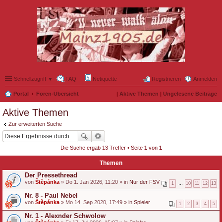
Schnellzugriff ▼
FAQ
Netiquette
Registrieren
Anmelden
Portal
Foren-Übersicht
|
Aktive Themen
|
Ungelesene Beiträge
Aktive Themen
Zur erweiterten Suche
Die Suche ergab 13 Treffer • Seite
1
von
1
Themen
Der Pressethread
von
Štěpánka
» Do 1. Jan 2026, 11:20 » in
Nur der FSV
1
…
10
11
12
13
Nr. 8 - Paul Nebel
von
Štěpánka
» Mo 14. Sep 2020, 17:49 » in
Spieler
1
2
3
4
5
Nr. 1 - Alexnder Schwolow