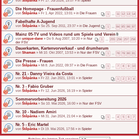
von
Štěpánka
» Fr 17. Jul 2026, 15:07 » in
Spieler
Die Homepage - Frauenfußball
von
Štěpánka
» Fr 1. Apr 2022, 13:01 » in
Die Frauen
1
…
11
12
13
14
Fabelhafte A-Jugend
von
Štěpánka
» So 25. Sep 2011, 23:37 » in
Die Jugend
1
…
84
85
86
87
Mainz 05-TV und Videos rund um Spiele und Verein
D
von
unique-dane
» Do 9. Aug 2007, 10:20 » in
Nur
1
…
255
256
257
258
a
der FSV
t
Dauerkarten, Kartenvorverkauf - und drumherum
e
von
Shaman
» Mi 10. Okt 2007, 13:53 » in
Nur der FSV
i
1
…
78
79
80
81
a
n
Die Presse - Frauen
h
von
Štěpánka
» Mi 8. Jun 2022, 09:37 » in
Die Frauen
1
…
7
8
9
10
a
n
Nr. 21 - Danny Vieira da Costa
g
von
Štěpánka
» Fr 22. Jan 2021, 13:01 » in
Spieler
1
2
3
4
Nr. 3 - Fabio Gruber
von
Štěpánka
» Fr 12. Jun 2026, 16:19 » in
Spieler
Sommervorbereitung 2026
von
Štěpánka
» So 10. Mai 2026, 16:00 » in
Nur der FSV
Nr. 10 - Nadiem Amiri
von
Štěpánka
» Mi 31. Jan 2024, 21:04 » in
Spieler
1
…
4
5
6
7
Nr. 5 - Eric Martel
von
Štěpánka
» Di 19. Mai 2026, 17:56 » in
Spieler