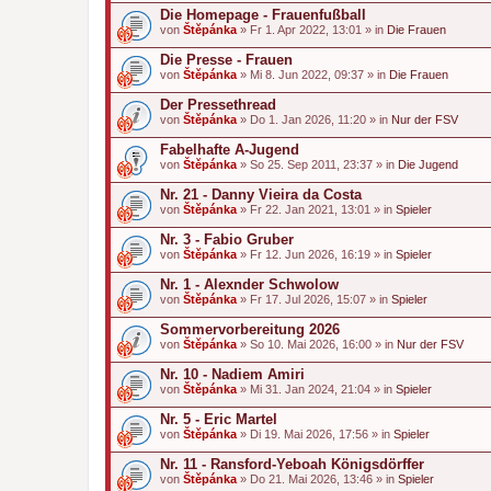
Die Homepage - Frauenfußball
von
Štěpánka
» Fr 1. Apr 2022, 13:01 » in
Die Frauen
Die Presse - Frauen
von
Štěpánka
» Mi 8. Jun 2022, 09:37 » in
Die Frauen
Der Pressethread
von
Štěpánka
» Do 1. Jan 2026, 11:20 » in
Nur der FSV
Fabelhafte A-Jugend
von
Štěpánka
» So 25. Sep 2011, 23:37 » in
Die Jugend
Nr. 21 - Danny Vieira da Costa
von
Štěpánka
» Fr 22. Jan 2021, 13:01 » in
Spieler
Nr. 3 - Fabio Gruber
von
Štěpánka
» Fr 12. Jun 2026, 16:19 » in
Spieler
Nr. 1 - Alexnder Schwolow
von
Štěpánka
» Fr 17. Jul 2026, 15:07 » in
Spieler
Sommervorbereitung 2026
von
Štěpánka
» So 10. Mai 2026, 16:00 » in
Nur der FSV
Nr. 10 - Nadiem Amiri
von
Štěpánka
» Mi 31. Jan 2024, 21:04 » in
Spieler
Nr. 5 - Eric Martel
von
Štěpánka
» Di 19. Mai 2026, 17:56 » in
Spieler
Nr. 11 - Ransford-Yeboah Königsdörffer
von
Štěpánka
» Do 21. Mai 2026, 13:46 » in
Spieler