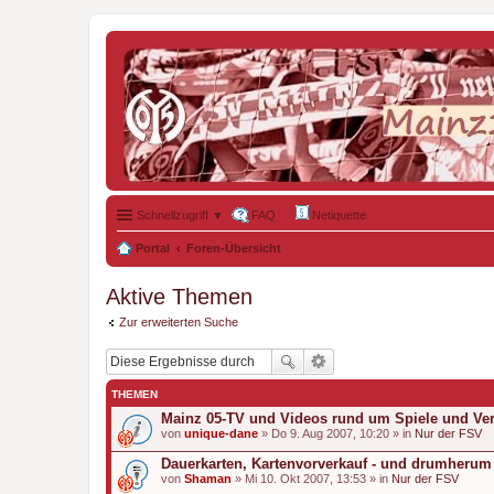
Schnellzugriff ▼
FAQ
Netiquette
Portal
Foren-Übersicht
Aktive Themen
Zur erweiterten Suche
THEMEN
Mainz 05-TV und Videos rund um Spiele und Ver
von
unique-dane
» Do 9. Aug 2007, 10:20 » in
Nur der FSV
Dauerkarten, Kartenvorverkauf - und drumherum
von
Shaman
» Mi 10. Okt 2007, 13:53 » in
Nur der FSV