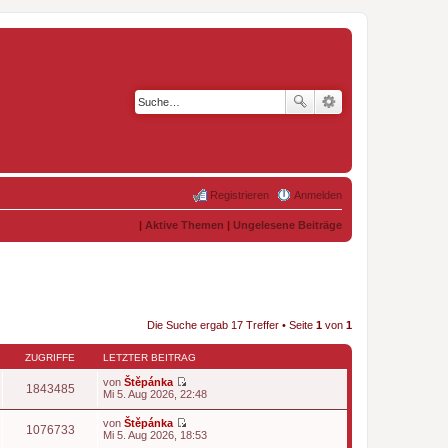
Registrieren
Anmelden
|
Aktive Themen
|
Ungelesene Beiträge
Die Suche ergab 17 Treffer • Seite
1
von
1
ZUGRIFFE
LETZTER BEITRAG
von
Štěpánka
1843485
N
Mi 5. Aug 2026, 22:48
e
u
von
Štěpánka
e
1076733
N
Mi 5. Aug 2026, 18:53
s
e