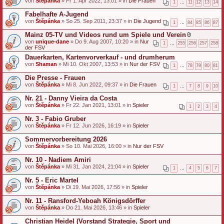
von
Štěpánka
» Fr 1. Apr 2022, 13:01 » in
Die Frauen
1
…
11
12
13
14
Fabelhafte A-Jugend
von
Štěpánka
» So 25. Sep 2011, 23:37 » in
Die Jugend
1
…
84
85
86
87
Mainz 05-TV und Videos rund um Spiele und Verein
D
von
unique-dane
» Do 9. Aug 2007, 10:20 » in
Nur
1
…
255
256
257
258
a
der FSV
t
Dauerkarten, Kartenvorverkauf - und drumherum
e
von
Shaman
» Mi 10. Okt 2007, 13:53 » in
Nur der FSV
i
1
…
78
79
80
81
a
n
Die Presse - Frauen
h
von
Štěpánka
» Mi 8. Jun 2022, 09:37 » in
Die Frauen
1
…
7
8
9
10
a
n
Nr. 21 - Danny Vieira da Costa
g
von
Štěpánka
» Fr 22. Jan 2021, 13:01 » in
Spieler
1
2
3
4
Nr. 3 - Fabio Gruber
von
Štěpánka
» Fr 12. Jun 2026, 16:19 » in
Spieler
Sommervorbereitung 2026
von
Štěpánka
» So 10. Mai 2026, 16:00 » in
Nur der FSV
Nr. 10 - Nadiem Amiri
von
Štěpánka
» Mi 31. Jan 2024, 21:04 » in
Spieler
1
…
4
5
6
7
Nr. 5 - Eric Martel
von
Štěpánka
» Di 19. Mai 2026, 17:56 » in
Spieler
Nr. 11 - Ransford-Yeboah Königsdörffer
von
Štěpánka
» Do 21. Mai 2026, 13:46 » in
Spieler
Christian Heidel (Vorstand Strategie, Sport und