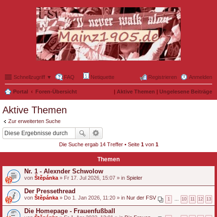
Schnellzugriff ▼
FAQ
Netiquette
Registrieren
Anmelden
Portal
Foren-Übersicht
|
Aktive Themen
|
Ungelesene Beiträge
Aktive Themen
Zur erweiterten Suche
Die Suche ergab 14 Treffer • Seite
1
von
1
Themen
Nr. 1 - Alexnder Schwolow
von
Štěpánka
» Fr 17. Jul 2026, 15:07 » in
Spieler
Der Pressethread
von
Štěpánka
» Do 1. Jan 2026, 11:20 » in
Nur der FSV
1
…
10
11
12
13
Die Homepage - Frauenfußball