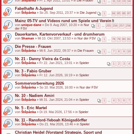
von
Štěpánka
» Fr 1. Apr 2022, 13:01 » in
Die Frauen
1
…
11
12
13
14
Fabelhafte A-Jugend
von
Štěpánka
» So 25. Sep 2011, 23:37 » in
Die Jugend
1
…
84
85
86
87
Mainz 05-TV und Videos rund um Spiele und Verein
D
von
unique-dane
» Do 9. Aug 2007, 10:20 » in
Nur
1
…
255
256
257
258
a
der FSV
t
Dauerkarten, Kartenvorverkauf - und drumherum
e
von
Shaman
» Mi 10. Okt 2007, 13:53 » in
Nur der FSV
i
1
…
78
79
80
81
a
n
Die Presse - Frauen
h
von
Štěpánka
» Mi 8. Jun 2022, 09:37 » in
Die Frauen
1
…
7
8
9
10
a
n
Nr. 21 - Danny Vieira da Costa
g
von
Štěpánka
» Fr 22. Jan 2021, 13:01 » in
Spieler
1
2
3
4
Nr. 3 - Fabio Gruber
von
Štěpánka
» Fr 12. Jun 2026, 16:19 » in
Spieler
Sommervorbereitung 2026
von
Štěpánka
» So 10. Mai 2026, 16:00 » in
Nur der FSV
Nr. 10 - Nadiem Amiri
von
Štěpánka
» Mi 31. Jan 2024, 21:04 » in
Spieler
1
…
4
5
6
7
Nr. 5 - Eric Martel
von
Štěpánka
» Di 19. Mai 2026, 17:56 » in
Spieler
Nr. 11 - Ransford-Yeboah Königsdörffer
von
Štěpánka
» Do 21. Mai 2026, 13:46 » in
Spieler
Christian Heidel (Vorstand Strategie, Sport und