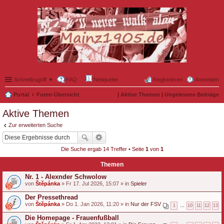
Schnellzugriff ▼
FAQ
Netiquette
Registrieren
Anmelden
Portal
Foren-Übersicht
|
Aktive Themen
|
Ungelesene Beiträge
Aktive Themen
Zur erweiterten Suche
Die Suche ergab 14 Treffer • Seite
1
von
1
Themen
Nr. 1 - Alexnder Schwolow
von
Štěpánka
» Fr 17. Jul 2026, 15:07 » in
Spieler
Der Pressethread
von
Štěpánka
» Do 1. Jan 2026, 11:20 » in
Nur der FSV
1
…
10
11
12
13
Die Homepage - Frauenfußball