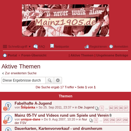
Schnellzugriff ▼
FAQ
Netiquette
Registrieren
Anmelden
Portal
Foren-Übersicht
|
Aktive Themen
|
Ungelesene Beiträge
Aktive Themen
Zur erweiterten Suche
Die Suche ergab 17 Treffer • Seite
1
von
1
Themen
Fabelhafte A-Jugend
von
Štěpánka
» So 25. Sep 2011, 23:37 » in
Die Jugend
1
…
84
85
86
87
Mainz 05-TV und Videos rund um Spiele und Verein
D
von
unique-dane
» Do 9. Aug 2007, 10:20 » in
Nur
1
…
255
256
257
258
a
der FSV
t
Dauerkarten, Kartenvorverkauf - und drumherum
e