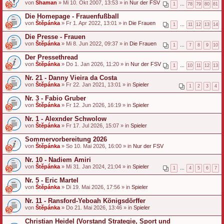
von
Shaman
» Mi 10. Okt 2007, 13:53 » in
Nur der FSV
i
1
…
78
79
80
81
a
n
Die Homepage - Frauenfußball
h
von
Štěpánka
» Fr 1. Apr 2022, 13:01 » in
Die Frauen
1
…
11
12
13
14
a
n
Die Presse - Frauen
g
von
Štěpánka
» Mi 8. Jun 2022, 09:37 » in
Die Frauen
1
…
7
8
9
10
Der Pressethread
von
Štěpánka
» Do 1. Jan 2026, 11:20 » in
Nur der FSV
1
…
10
11
12
13
Nr. 21 - Danny Vieira da Costa
von
Štěpánka
» Fr 22. Jan 2021, 13:01 » in
Spieler
1
2
3
4
Nr. 3 - Fabio Gruber
von
Štěpánka
» Fr 12. Jun 2026, 16:19 » in
Spieler
Nr. 1 - Alexnder Schwolow
von
Štěpánka
» Fr 17. Jul 2026, 15:07 » in
Spieler
Sommervorbereitung 2026
von
Štěpánka
» So 10. Mai 2026, 16:00 » in
Nur der FSV
Nr. 10 - Nadiem Amiri
von
Štěpánka
» Mi 31. Jan 2024, 21:04 » in
Spieler
1
…
4
5
6
7
Nr. 5 - Eric Martel
von
Štěpánka
» Di 19. Mai 2026, 17:56 » in
Spieler
Nr. 11 - Ransford-Yeboah Königsdörffer
von
Štěpánka
» Do 21. Mai 2026, 13:46 » in
Spieler
Christian Heidel (Vorstand Strategie, Sport und