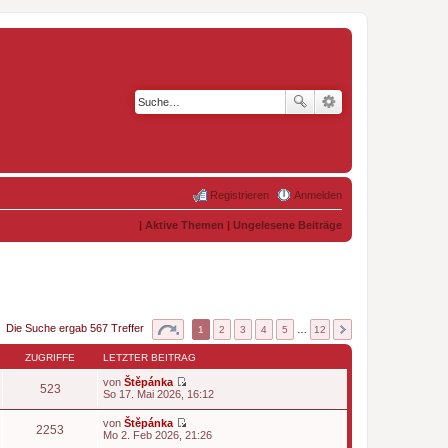
Registrieren
Anmelden
|
Aktive Themen
|
Ungelesene Beiträge
Die Suche ergab 567 Treffer
1
2
3
4
5
…
12
ZUGRIFFE
LETZTER BEITRAG
von
Štěpánka
523
N
So 17. Mai 2026, 16:12
e
u
von
Štěpánka
e
2253
N
Mo 2. Feb 2026, 21:26
s
e