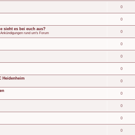
0
0
e sieht es bei euch aus?
0
& Ankündigungen rund um's Forum
0
0
0
 FC Heidenheim
0
den
0
0
0
0