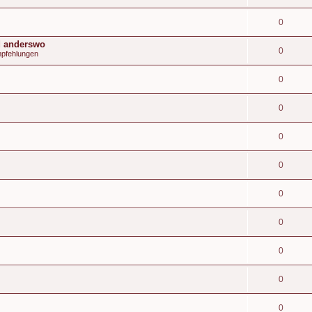
0
d anderswo
0
mpfehlungen
0
0
0
0
0
0
0
0
0