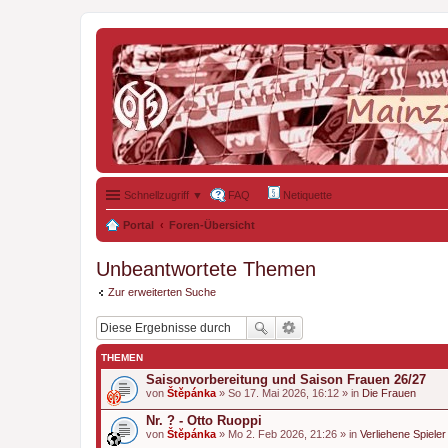
Schnellzugriff ▼
FAQ
Netiquette
Portal
Foren-Übersicht
Unbeantwortete Themen
Zur erweiterten Suche
THEMEN
Saisonvorbereitung und Saison Frauen 26/27
von
Štěpánka
» So 17. Mai 2026, 16:12 » in
Die Frauen
Nr. ? - Otto Ruoppi
von
Štěpánka
» Mo 2. Feb 2026, 21:26 » in
Verliehene Spieler