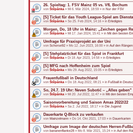
26. Spieltag: 1. FSV Mainz 05 vs. VfL Bochum
von
Štěpánka
» Mi 6. Mär 2024, 18:59 » in
Nur der FSV
[S] Ticket für das Youth League-Spiel am Dienst
von
Štěpánka
» So 25. Feb 2024, 14:16 » in
Erledigtes
Morgen, Do, 18 Uhr in Mainz: „Zeichen gegen Rec
von
Štěpánka
» Mi 17. Jan 2024, 15:41 » in
Mit den besten E
Umfrage für Praxisprojekt an der Uni
von
Schorse92
» Mo 12. Jun 2023, 16:00 » in
Auf den Rängen
[S] Stehplatzticket für das Spiel in Frankfurt
von
Štěpánka
» Di 18. Apr 2023, 14:58 » in
Erledigtes
[S] MFG nach Hoffenheim zum Spiel
von
Štěpánka
» Mo 29. Aug 2022, 15:05 » in
Erledigtes
Frauenfußball in Deutschland
von
Štěpánka
» Do 18. Aug 2022, 08:21 » in
Fußball in Deuts
So, 24.7. 19 Uhr: Neven Subotić – „Alles geben”
von
Štěpánka
» Mi 20. Jul 2022, 11:47 » in
Mit den besten Em
Saisonvorbereitung und Saison Amas 2022/22
von
Štěpánka
» Sa 2. Jul 2022, 18:17 » in
Die Jugend
Dauerkarte Q-Block zu verkaufen
von
Mainzelmann
» Do 14. Okt 2021, 17:03 » in
Dauerkarten
Umfrage zum Image der deutschen Herren-Fußba
von
bananenflanke28
» Mo 8. Mär 2021, 15:24 » in
Auf den R