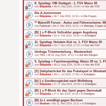
8. Spieltag: VfB Stuttgart - 1. FSV Mainz 05
von
Štěpánka
» Mo 8. Sep 2025, 14:04 » in
Nur der FSV
Die A-Juniorinnen
von
Štěpánka
» Mi 7. Mai 2025, 12:41 » in
Die Frauen
** Mainz05 Forum - Autos und Führerscheine: Wi
von
Pablokab
» Mo 3. Mär 2025, 10:21 » in
Beiträge, Fragen 
[B] 1 x P-Block Vollzahler gegen Augsburg
von
Štěpánka
» Do 6. Feb 2025, 10:04 » in
Erledigtes
11. Spieltag: Holstein Kiel vs. 1. FSV Mainz 05
von
Štěpánka
» Do 7. Nov 2024, 17:31 » in
Nur der FSV
Umfrage Ticketverteilung - Masterarbeit
von
TW1
» Mi 28. Aug 2024, 10:13 » in
Auf den Rängen
5. Spieltag = Familienspieltag: Mainz 05 vs. 1.
von
Štěpánka
» Mi 21. Aug 2024, 16:48 » in
Nur der FSV
[S] Stehplatzticket für das Pokalspiel in Wiesba
von
Štěpánka
» Mo 1. Jul 2024, 17:59 » in
Erledigtes
[b] 1 x Sonderzugticket nach Wolfsburg
von
Štěpánka
» Fr 17. Mai 2024, 19:58 » in
Erledigtes
[B] 1 x P-Block für das Spiel gegen Darmstadt
von
Štěpánka
» Fr 5. Apr 2024, 10:18 » in
Erledigtes
[B] 1x L ermäßigt gegen Bochum
von
Shaman
» Mo 11. Mär 2024, 10:11 » in
Erledigtes