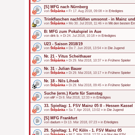
[S] MFG nach Nürnberg
von
Štěpánka
» Fr 17. Aug 2018, 09:08 » in
Erledigtes
Trinkflaschen nachfüllen umsonst - in Mainz un
von
Štěpánka
» Mo 30. Jul 2018, 11:46 » in
Mit den besten E
B: MFG zum Pokalspiel in Aue
von
dirk b.
» Di 24. Jul 2018, 10:18 » in
Erledigtes
U23 - Saison 2018/19
von
Štěpánka
» Do 7. Jun 2018, 13:54 » in
Die Jugend
Nr. 21 - Vitus Scheithauer
von
Štěpánka
» Di 29. Mai 2018, 10:37 » in
Frühere Spieler
Nr. 31 - Julian Bauer
von
Štěpánka
» Di 29. Mai 2018, 10:17 » in
Frühere Spieler
Nr. 18 - Nils Lihsek
von
Štěpánka
» Di 29. Mai 2018, 09:45 » in
Frühere Spieler
Suche (erm.) Karte für Samstag
von
elli²
» Di 8. Mai 2018, 12:33 » in
Erledigtes
33. Spieltag: 1. FSV Mainz 05 II - Hessen Kassel
von
Štěpánka
» Sa 7. Apr 2018, 13:02 » in
Die Jugend
[S] MFG Frankfurt
von
dadum
» Di 13. Mär 2018, 07:23 » in
Erledigtes
29. Spieltag: 1. FC Köln - 1. FSV Mainz 05
von
Štěpánka
» Mi 7. Mär 2018, 12:31 » in
Nur der FSV