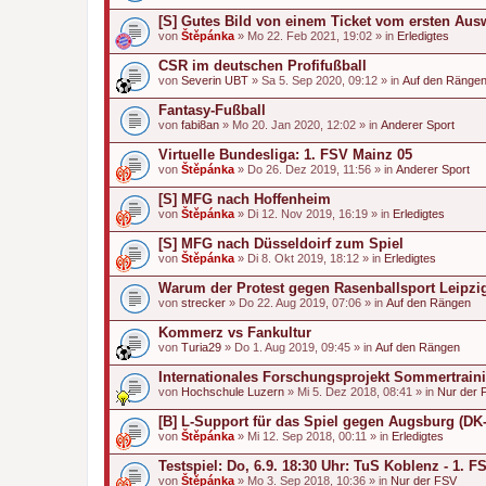
[S] Gutes Bild von einem Ticket vom ersten Aus
von
Štěpánka
» Mo 22. Feb 2021, 19:02 » in
Erledigtes
CSR im deutschen Profifußball
von
Severin UBT
» Sa 5. Sep 2020, 09:12 » in
Auf den Ränge
Fantasy-Fußball
von
fabi8an
» Mo 20. Jan 2020, 12:02 » in
Anderer Sport
Virtuelle Bundesliga: 1. FSV Mainz 05
von
Štěpánka
» Do 26. Dez 2019, 11:56 » in
Anderer Sport
[S] MFG nach Hoffenheim
von
Štěpánka
» Di 12. Nov 2019, 16:19 » in
Erledigtes
[S] MFG nach Düsseldoirf zum Spiel
von
Štěpánka
» Di 8. Okt 2019, 18:12 » in
Erledigtes
Warum der Protest gegen Rasenballsport Leipzig r
von
strecker
» Do 22. Aug 2019, 07:06 » in
Auf den Rängen
Kommerz vs Fankultur
von
Turia29
» Do 1. Aug 2019, 09:45 » in
Auf den Rängen
Internationales Forschungsprojekt Sommertrain
von
Hochschule Luzern
» Mi 5. Dez 2018, 08:41 » in
Nur der 
[B] L-Support für das Spiel gegen Augsburg (DK-
von
Štěpánka
» Mi 12. Sep 2018, 00:11 » in
Erledigtes
Testspiel: Do, 6.9. 18:30 Uhr: TuS Koblenz - 1. 
von
Štěpánka
» Mo 3. Sep 2018, 10:36 » in
Nur der FSV