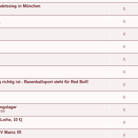
wärtssieg in München
0
0
n
0
0
0
0
ichtig ist - Rasenballsport steht für Red Bull!
0
0
ingslager
0
FSV
Leihe, 10 €)
0
FSV Mainz 05
0