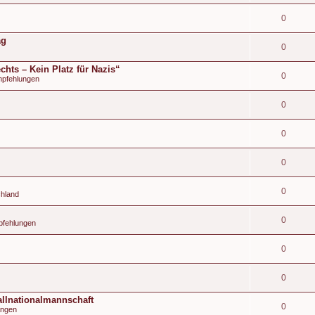
0
ag
0
hts – Kein Platz für Nazis“
0
mpfehlungen
0
0
0
0
chland
0
pfehlungen
0
0
llnationalmannschaft
0
ängen