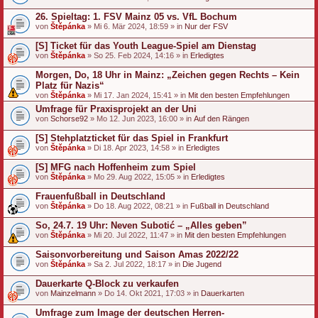
26. Spieltag: 1. FSV Mainz 05 vs. VfL Bochum
von
Štěpánka
» Mi 6. Mär 2024, 18:59 » in
Nur der FSV
[S] Ticket für das Youth League-Spiel am Dienstag
von
Štěpánka
» So 25. Feb 2024, 14:16 » in
Erledigtes
Morgen, Do, 18 Uhr in Mainz: „Zeichen gegen Rechts – Kein
Platz für Nazis“
von
Štěpánka
» Mi 17. Jan 2024, 15:41 » in
Mit den besten Empfehlungen
Umfrage für Praxisprojekt an der Uni
von
Schorse92
» Mo 12. Jun 2023, 16:00 » in
Auf den Rängen
[S] Stehplatzticket für das Spiel in Frankfurt
von
Štěpánka
» Di 18. Apr 2023, 14:58 » in
Erledigtes
[S] MFG nach Hoffenheim zum Spiel
von
Štěpánka
» Mo 29. Aug 2022, 15:05 » in
Erledigtes
Frauenfußball in Deutschland
von
Štěpánka
» Do 18. Aug 2022, 08:21 » in
Fußball in Deutschland
So, 24.7. 19 Uhr: Neven Subotić – „Alles geben”
von
Štěpánka
» Mi 20. Jul 2022, 11:47 » in
Mit den besten Empfehlungen
Saisonvorbereitung und Saison Amas 2022/22
von
Štěpánka
» Sa 2. Jul 2022, 18:17 » in
Die Jugend
Dauerkarte Q-Block zu verkaufen
von
Mainzelmann
» Do 14. Okt 2021, 17:03 » in
Dauerkarten
Umfrage zum Image der deutschen Herren-