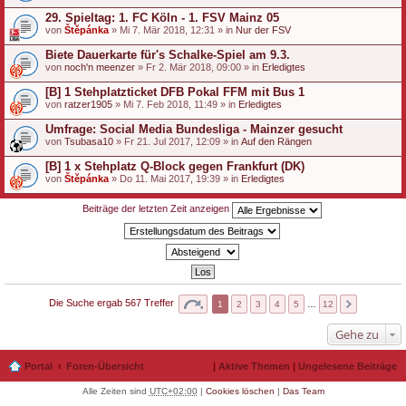
29. Spieltag: 1. FC Köln - 1. FSV Mainz 05
von
Štěpánka
» Mi 7. Mär 2018, 12:31 » in
Nur der FSV
Biete Dauerkarte für's Schalke-Spiel am 9.3.
von
noch'n meenzer
» Fr 2. Mär 2018, 09:00 » in
Erledigtes
[B] 1 Stehplatzticket DFB Pokal FFM mit Bus 1
von
ratzer1905
» Mi 7. Feb 2018, 11:49 » in
Erledigtes
Umfrage: Social Media Bundesliga - Mainzer gesucht
von
Tsubasa10
» Fr 21. Jul 2017, 12:09 » in
Auf den Rängen
[B] 1 x Stehplatz Q-Block gegen Frankfurt (DK)
von
Štěpánka
» Do 11. Mai 2017, 19:39 » in
Erledigtes
Beiträge der letzten Zeit anzeigen
Die Suche ergab 567 Treffer
1
2
3
4
5
…
12
Gehe zu
Portal
Foren-Übersicht
|
Aktive Themen
|
Ungelesene Beiträge
Alle Zeiten sind
UTC+02:00
|
Cookies löschen
|
Das Team