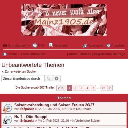
Schnellzugriff ▼
FAQ
Netiquette
Registrieren
Anmelden
Portal
Foren-Übersicht
|
Aktive Themen
|
Ungelesene Beiträge
Unbeantwortete Themen
Zur erweiterten Suche
Die Suche ergab 567 Treffer
1
2
3
4
5
…
12
Themen
Saisonvorbereitung und Saison Frauen 26/27
von
Štěpánka
» So 17. Mai 2026, 16:12 » in
Die Frauen
Nr. ? - Otto Ruoppi
von
Štěpánka
» Mo 2. Feb 2026, 21:26 » in
Verliehene Spieler