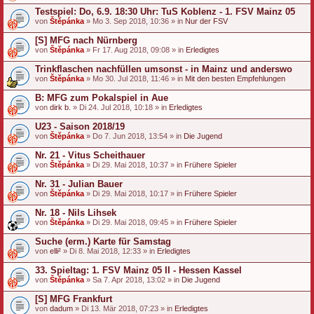
Testspiel: Do, 6.9. 18:30 Uhr: TuS Koblenz - 1. FSV Mainz 05
von
Štěpánka
» Mo 3. Sep 2018, 10:36 » in
Nur der FSV
[S] MFG nach Nürnberg
von
Štěpánka
» Fr 17. Aug 2018, 09:08 » in
Erledigtes
Trinkflaschen nachfüllen umsonst - in Mainz und anderswo
von
Štěpánka
» Mo 30. Jul 2018, 11:46 » in
Mit den besten Empfehlungen
B: MFG zum Pokalspiel in Aue
von
dirk b.
» Di 24. Jul 2018, 10:18 » in
Erledigtes
U23 - Saison 2018/19
von
Štěpánka
» Do 7. Jun 2018, 13:54 » in
Die Jugend
Nr. 21 - Vitus Scheithauer
von
Štěpánka
» Di 29. Mai 2018, 10:37 » in
Frühere Spieler
Nr. 31 - Julian Bauer
von
Štěpánka
» Di 29. Mai 2018, 10:17 » in
Frühere Spieler
Nr. 18 - Nils Lihsek
von
Štěpánka
» Di 29. Mai 2018, 09:45 » in
Frühere Spieler
Suche (erm.) Karte für Samstag
von
elli²
» Di 8. Mai 2018, 12:33 » in
Erledigtes
33. Spieltag: 1. FSV Mainz 05 II - Hessen Kassel
von
Štěpánka
» Sa 7. Apr 2018, 13:02 » in
Die Jugend
[S] MFG Frankfurt
von
dadum
» Di 13. Mär 2018, 07:23 » in
Erledigtes