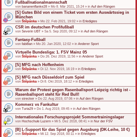
Fußballnationalmannschaft
von
bananenflanke28
» Mo 8. Mär 2021, 15:24 » in
Auf den Rängen
[S] Gutes Bild von einem Ticket vom ersten Auswärtssieg in
München
von
Štěpánka
» Mo 22. Feb 2021, 19:02 » in
Erledigtes
CSR im deutschen Profifußball
von
Severin UBT
» Sa 5. Sep 2020, 09:12 » in
Auf den Rängen
Fantasy-Fußball
von
fabi8an
» Mo 20. Jan 2020, 12:02 » in
Anderer Sport
Virtuelle Bundesliga: 1. FSV Mainz 05
von
Štěpánka
» Do 26. Dez 2019, 11:56 » in
Anderer Sport
[S] MFG nach Hoffenheim
von
Štěpánka
» Di 12. Nov 2019, 16:19 » in
Erledigtes
[S] MFG nach Düsseldoirf zum Spiel
von
Štěpánka
» Di 8. Okt 2019, 18:12 » in
Erledigtes
Warum der Protest gegen Rasenballsport Leipzig richtig ist -
Rasenballsport steht für Red Bull!
von
strecker
» Do 22. Aug 2019, 07:06 » in
Auf den Rängen
Kommerz vs Fankultur
von
Turia29
» Do 1. Aug 2019, 09:45 » in
Auf den Rängen
Internationales Forschungsprojekt Sommertrainingslager
von
Hochschule Luzern
» Mi 5. Dez 2018, 08:41 » in
Nur der FSV
[B] L-Support für das Spiel gegen Augsburg (DK-Leihe, 10 €)
von
Štěpánka
» Mi 12. Sep 2018, 00:11 » in
Erledigtes