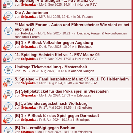
8. Spieltag: VfB Stuttgart - 1. FSV Mainz 05
von
Štěpánka
» Mo 8. Sep 2025, 14:04 » in
Nur der FSV
Die A-Juniorinnen
von
Štěpánka
» Mi 7. Mai 2025, 12:41 » in
Die Frauen
** Mainz05 Forum - Autos und Führerscheine: Wie sieht es bei
euch aus?
von
Pablokab
» Mo 3. Mär 2025, 10:21 » in
Beiträge, Fragen & Ankündigungen
rund um's Forum
[B] 1 x P-Block Vollzahler gegen Augsburg
von
Štěpánka
» Do 6. Feb 2025, 10:04 » in
Erledigtes
11. Spieltag: Holstein Kiel vs. 1. FSV Mainz 05
von
Štěpánka
» Do 7. Nov 2024, 17:31 » in
Nur der FSV
Umfrage Ticketverteilung - Masterarbeit
von
TW1
» Mi 28. Aug 2024, 10:13 » in
Auf den Rängen
5. Spieltag = Familienspieltag: Mainz 05 vs. 1. FC Heidenheim
von
Štěpánka
» Mi 21. Aug 2024, 16:48 » in
Nur der FSV
[S] Stehplatzticket für das Pokalspiel in Wiesbaden
von
Štěpánka
» Mo 1. Jul 2024, 17:59 » in
Erledigtes
[b] 1 x Sonderzugticket nach Wolfsburg
von
Štěpánka
» Fr 17. Mai 2024, 19:58 » in
Erledigtes
[B] 1 x P-Block für das Spiel gegen Darmstadt
von
Štěpánka
» Fr 5. Apr 2024, 10:18 » in
Erledigtes
[B] 1x L ermäßigt gegen Bochum
von
Shaman
» Mo 11. Mär 2024, 10:11 » in
Erledigtes