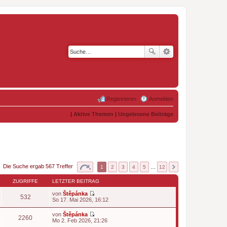
Registrieren
Anmelden
|
Aktive Themen
|
Ungelesene Beiträge
Die Suche ergab 567 Treffer
1
2
3
4
5
…
12
ZUGRIFFE
LETZTER BEITRAG
von
Štěpánka
532
N
So 17. Mai 2026, 16:12
e
u
von
Štěpánka
e
2260
N
Mo 2. Feb 2026, 21:26
s
e