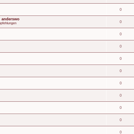
0
d anderswo
0
mpfehlungen
0
0
0
0
0
0
0
0
0