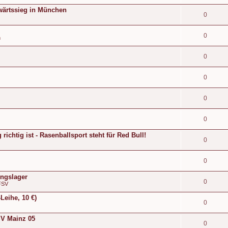
wärtssieg in München
0
0
n
0
0
0
0
ichtig ist - Rasenballsport steht für Red Bull!
0
0
ingslager
0
FSV
Leihe, 10 €)
0
FSV Mainz 05
0