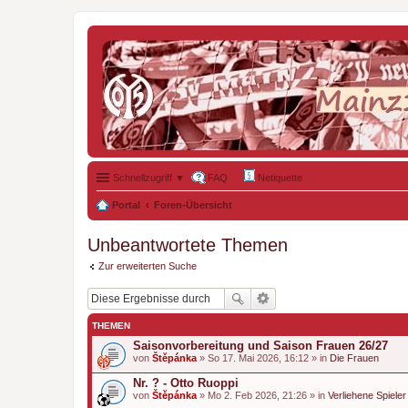
Schnellzugriff ▼
FAQ
Netiquette
Portal
Foren-Übersicht
Unbeantwortete Themen
Zur erweiterten Suche
THEMEN
Saisonvorbereitung und Saison Frauen 26/27
von
Štěpánka
» So 17. Mai 2026, 16:12 » in
Die Frauen
Nr. ? - Otto Ruoppi
von
Štěpánka
» Mo 2. Feb 2026, 21:26 » in
Verliehene Spieler