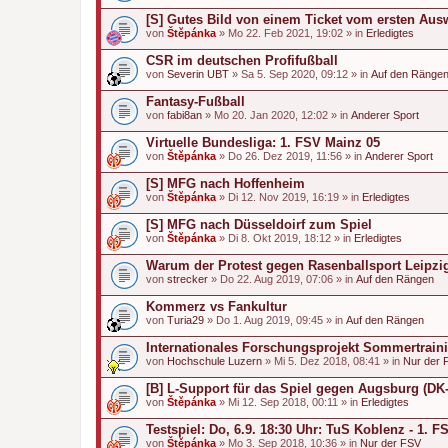
[S] Gutes Bild von einem Ticket vom ersten Aus
von
Štěpánka
» Mo 22. Feb 2021, 19:02 » in
Erledigtes
CSR im deutschen Profifußball
von
Severin UBT
» Sa 5. Sep 2020, 09:12 » in
Auf den Ränge
Fantasy-Fußball
von
fabi8an
» Mo 20. Jan 2020, 12:02 » in
Anderer Sport
Virtuelle Bundesliga: 1. FSV Mainz 05
von
Štěpánka
» Do 26. Dez 2019, 11:56 » in
Anderer Sport
[S] MFG nach Hoffenheim
von
Štěpánka
» Di 12. Nov 2019, 16:19 » in
Erledigtes
[S] MFG nach Düsseldoirf zum Spiel
von
Štěpánka
» Di 8. Okt 2019, 18:12 » in
Erledigtes
Warum der Protest gegen Rasenballsport Leipzig r
von
strecker
» Do 22. Aug 2019, 07:06 » in
Auf den Rängen
Kommerz vs Fankultur
von
Turia29
» Do 1. Aug 2019, 09:45 » in
Auf den Rängen
Internationales Forschungsprojekt Sommertrain
von
Hochschule Luzern
» Mi 5. Dez 2018, 08:41 » in
Nur der 
[B] L-Support für das Spiel gegen Augsburg (DK-
von
Štěpánka
» Mi 12. Sep 2018, 00:11 » in
Erledigtes
Testspiel: Do, 6.9. 18:30 Uhr: TuS Koblenz - 1. 
von
Štěpánka
» Mo 3. Sep 2018, 10:36 » in
Nur der FSV