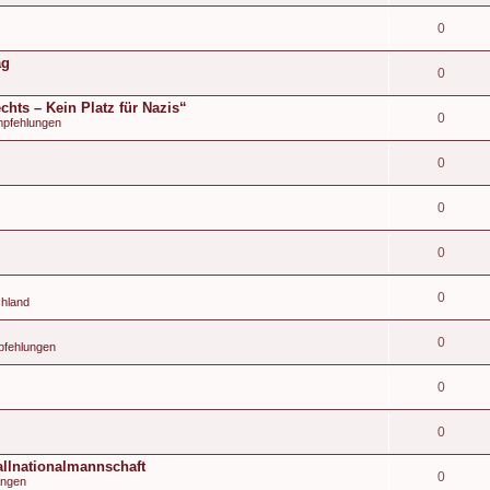
0
ag
0
hts – Kein Platz für Nazis“
0
mpfehlungen
0
0
0
0
chland
0
pfehlungen
0
0
llnationalmannschaft
0
ängen