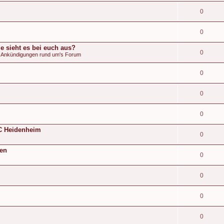
0
0
e sieht es bei euch aus?
0
& Ankündigungen rund um's Forum
0
0
0
 FC Heidenheim
0
den
0
0
0
0