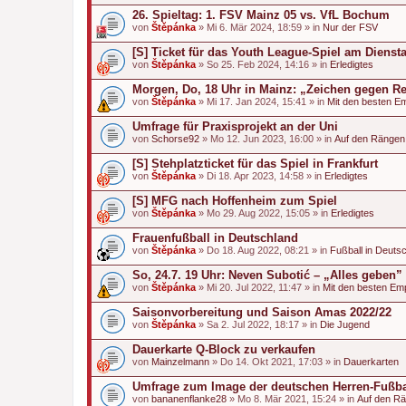
26. Spieltag: 1. FSV Mainz 05 vs. VfL Bochum
von
Štěpánka
» Mi 6. Mär 2024, 18:59 » in
Nur der FSV
[S] Ticket für das Youth League-Spiel am Dienst
von
Štěpánka
» So 25. Feb 2024, 14:16 » in
Erledigtes
Morgen, Do, 18 Uhr in Mainz: „Zeichen gegen Rec
von
Štěpánka
» Mi 17. Jan 2024, 15:41 » in
Mit den besten E
Umfrage für Praxisprojekt an der Uni
von
Schorse92
» Mo 12. Jun 2023, 16:00 » in
Auf den Rängen
[S] Stehplatzticket für das Spiel in Frankfurt
von
Štěpánka
» Di 18. Apr 2023, 14:58 » in
Erledigtes
[S] MFG nach Hoffenheim zum Spiel
von
Štěpánka
» Mo 29. Aug 2022, 15:05 » in
Erledigtes
Frauenfußball in Deutschland
von
Štěpánka
» Do 18. Aug 2022, 08:21 » in
Fußball in Deuts
So, 24.7. 19 Uhr: Neven Subotić – „Alles geben”
von
Štěpánka
» Mi 20. Jul 2022, 11:47 » in
Mit den besten Em
Saisonvorbereitung und Saison Amas 2022/22
von
Štěpánka
» Sa 2. Jul 2022, 18:17 » in
Die Jugend
Dauerkarte Q-Block zu verkaufen
von
Mainzelmann
» Do 14. Okt 2021, 17:03 » in
Dauerkarten
Umfrage zum Image der deutschen Herren-Fußba
von
bananenflanke28
» Mo 8. Mär 2021, 15:24 » in
Auf den R