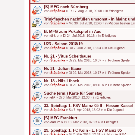
[S] MFG nach Nürnberg
von
Štěpánka
» Fr 17. Aug 2018, 09:08 » in
Erledigtes
Trinkflaschen nachfüllen umsonst - in Mainz un
von
Štěpánka
» Mo 30. Jul 2018, 11:46 » in
Mit den besten E
B: MFG zum Pokalspiel in Aue
von
dirk b.
» Di 24. Jul 2018, 10:18 » in
Erledigtes
U23 - Saison 2018/19
von
Štěpánka
» Do 7. Jun 2018, 13:54 » in
Die Jugend
Nr. 21 - Vitus Scheithauer
von
Štěpánka
» Di 29. Mai 2018, 10:37 » in
Frühere Spieler
Nr. 31 - Julian Bauer
von
Štěpánka
» Di 29. Mai 2018, 10:17 » in
Frühere Spieler
Nr. 18 - Nils Lihsek
von
Štěpánka
» Di 29. Mai 2018, 09:45 » in
Frühere Spieler
Suche (erm.) Karte für Samstag
von
elli²
» Di 8. Mai 2018, 12:33 » in
Erledigtes
33. Spieltag: 1. FSV Mainz 05 II - Hessen Kassel
von
Štěpánka
» Sa 7. Apr 2018, 13:02 » in
Die Jugend
[S] MFG Frankfurt
von
dadum
» Di 13. Mär 2018, 07:23 » in
Erledigtes
29. Spieltag: 1. FC Köln - 1. FSV Mainz 05
von
Štěpánka
» Mi 7. Mär 2018, 12:31 » in
Nur der FSV