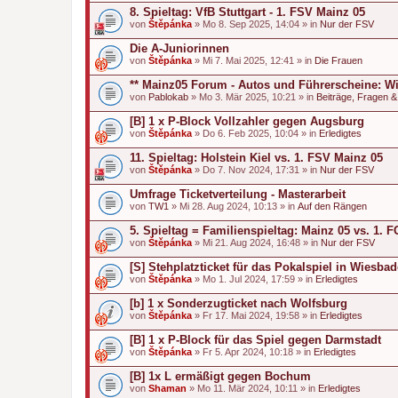
8. Spieltag: VfB Stuttgart - 1. FSV Mainz 05
von
Štěpánka
» Mo 8. Sep 2025, 14:04 » in
Nur der FSV
Die A-Juniorinnen
von
Štěpánka
» Mi 7. Mai 2025, 12:41 » in
Die Frauen
** Mainz05 Forum - Autos und Führerscheine: Wi
von
Pablokab
» Mo 3. Mär 2025, 10:21 » in
Beiträge, Fragen 
[B] 1 x P-Block Vollzahler gegen Augsburg
von
Štěpánka
» Do 6. Feb 2025, 10:04 » in
Erledigtes
11. Spieltag: Holstein Kiel vs. 1. FSV Mainz 05
von
Štěpánka
» Do 7. Nov 2024, 17:31 » in
Nur der FSV
Umfrage Ticketverteilung - Masterarbeit
von
TW1
» Mi 28. Aug 2024, 10:13 » in
Auf den Rängen
5. Spieltag = Familienspieltag: Mainz 05 vs. 1.
von
Štěpánka
» Mi 21. Aug 2024, 16:48 » in
Nur der FSV
[S] Stehplatzticket für das Pokalspiel in Wiesba
von
Štěpánka
» Mo 1. Jul 2024, 17:59 » in
Erledigtes
[b] 1 x Sonderzugticket nach Wolfsburg
von
Štěpánka
» Fr 17. Mai 2024, 19:58 » in
Erledigtes
[B] 1 x P-Block für das Spiel gegen Darmstadt
von
Štěpánka
» Fr 5. Apr 2024, 10:18 » in
Erledigtes
[B] 1x L ermäßigt gegen Bochum
von
Shaman
» Mo 11. Mär 2024, 10:11 » in
Erledigtes