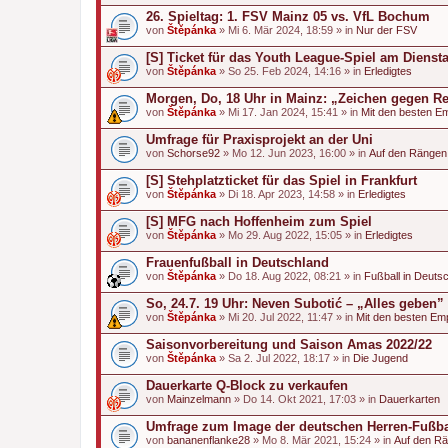
26. Spieltag: 1. FSV Mainz 05 vs. VfL Bochum
von
Štěpánka
» Mi 6. Mär 2024, 18:59 » in
Nur der FSV
[S] Ticket für das Youth League-Spiel am Dienst
von
Štěpánka
» So 25. Feb 2024, 14:16 » in
Erledigtes
Morgen, Do, 18 Uhr in Mainz: „Zeichen gegen Rec
von
Štěpánka
» Mi 17. Jan 2024, 15:41 » in
Mit den besten E
Umfrage für Praxisprojekt an der Uni
von
Schorse92
» Mo 12. Jun 2023, 16:00 » in
Auf den Rängen
[S] Stehplatzticket für das Spiel in Frankfurt
von
Štěpánka
» Di 18. Apr 2023, 14:58 » in
Erledigtes
[S] MFG nach Hoffenheim zum Spiel
von
Štěpánka
» Mo 29. Aug 2022, 15:05 » in
Erledigtes
Frauenfußball in Deutschland
von
Štěpánka
» Do 18. Aug 2022, 08:21 » in
Fußball in Deuts
So, 24.7. 19 Uhr: Neven Subotić – „Alles geben”
von
Štěpánka
» Mi 20. Jul 2022, 11:47 » in
Mit den besten Em
Saisonvorbereitung und Saison Amas 2022/22
von
Štěpánka
» Sa 2. Jul 2022, 18:17 » in
Die Jugend
Dauerkarte Q-Block zu verkaufen
von
Mainzelmann
» Do 14. Okt 2021, 17:03 » in
Dauerkarten
Umfrage zum Image der deutschen Herren-Fußba
von
bananenflanke28
» Mo 8. Mär 2021, 15:24 » in
Auf den R