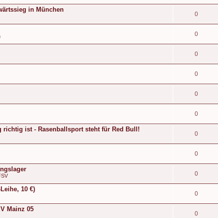
wärtssieg in München
0
0
n
0
0
0
0
ichtig ist - Rasenballsport steht für Red Bull!
0
0
ingslager
0
FSV
Leihe, 10 €)
0
FSV Mainz 05
0