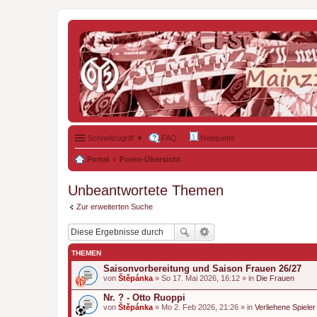
Schnellzugriff ▼
FAQ
Netiquette
Portal
Foren-Übersicht
Unbeantwortete Themen
Zur erweiterten Suche
THEMEN
Saisonvorbereitung und Saison Frauen 26/27
von
Štěpánka
» So 17. Mai 2026, 16:12 » in
Die Frauen
Nr. ? - Otto Ruoppi
von
Štěpánka
» Mo 2. Feb 2026, 21:26 » in
Verliehene Spieler