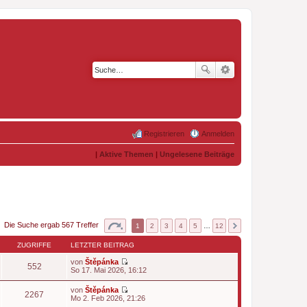
Registrieren
Anmelden
|
Aktive Themen
|
Ungelesene Beiträge
Die Suche ergab 567 Treffer
1
2
3
4
5
…
12
ZUGRIFFE
LETZTER BEITRAG
von
Štěpánka
552
N
So 17. Mai 2026, 16:12
e
u
von
Štěpánka
e
2267
N
Mo 2. Feb 2026, 21:26
s
e