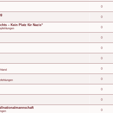
0
ag
0
hts – Kein Platz für Nazis“
0
mpfehlungen
0
0
0
0
chland
0
pfehlungen
0
0
llnationalmannschaft
0
ängen