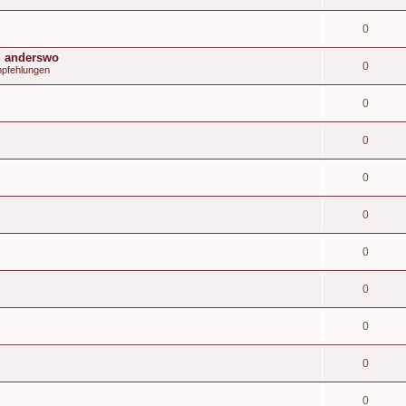
0
d anderswo
0
mpfehlungen
0
0
0
0
0
0
0
0
0