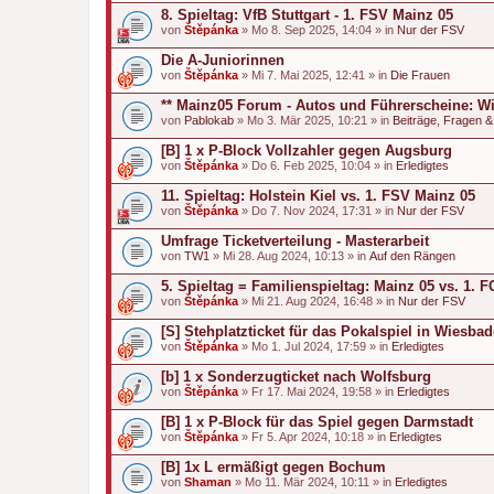
8. Spieltag: VfB Stuttgart - 1. FSV Mainz 05
von
Štěpánka
» Mo 8. Sep 2025, 14:04 » in
Nur der FSV
Die A-Juniorinnen
von
Štěpánka
» Mi 7. Mai 2025, 12:41 » in
Die Frauen
** Mainz05 Forum - Autos und Führerscheine: Wi
von
Pablokab
» Mo 3. Mär 2025, 10:21 » in
Beiträge, Fragen 
[B] 1 x P-Block Vollzahler gegen Augsburg
von
Štěpánka
» Do 6. Feb 2025, 10:04 » in
Erledigtes
11. Spieltag: Holstein Kiel vs. 1. FSV Mainz 05
von
Štěpánka
» Do 7. Nov 2024, 17:31 » in
Nur der FSV
Umfrage Ticketverteilung - Masterarbeit
von
TW1
» Mi 28. Aug 2024, 10:13 » in
Auf den Rängen
5. Spieltag = Familienspieltag: Mainz 05 vs. 1.
von
Štěpánka
» Mi 21. Aug 2024, 16:48 » in
Nur der FSV
[S] Stehplatzticket für das Pokalspiel in Wiesba
von
Štěpánka
» Mo 1. Jul 2024, 17:59 » in
Erledigtes
[b] 1 x Sonderzugticket nach Wolfsburg
von
Štěpánka
» Fr 17. Mai 2024, 19:58 » in
Erledigtes
[B] 1 x P-Block für das Spiel gegen Darmstadt
von
Štěpánka
» Fr 5. Apr 2024, 10:18 » in
Erledigtes
[B] 1x L ermäßigt gegen Bochum
von
Shaman
» Mo 11. Mär 2024, 10:11 » in
Erledigtes