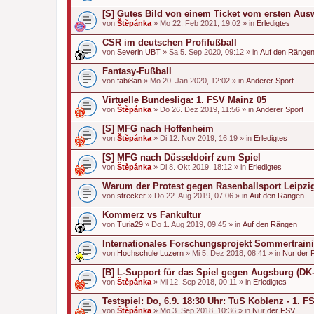
[S] Gutes Bild von einem Ticket vom ersten Aus
von
Štěpánka
» Mo 22. Feb 2021, 19:02 » in
Erledigtes
CSR im deutschen Profifußball
von
Severin UBT
» Sa 5. Sep 2020, 09:12 » in
Auf den Ränge
Fantasy-Fußball
von
fabi8an
» Mo 20. Jan 2020, 12:02 » in
Anderer Sport
Virtuelle Bundesliga: 1. FSV Mainz 05
von
Štěpánka
» Do 26. Dez 2019, 11:56 » in
Anderer Sport
[S] MFG nach Hoffenheim
von
Štěpánka
» Di 12. Nov 2019, 16:19 » in
Erledigtes
[S] MFG nach Düsseldoirf zum Spiel
von
Štěpánka
» Di 8. Okt 2019, 18:12 » in
Erledigtes
Warum der Protest gegen Rasenballsport Leipzig r
von
strecker
» Do 22. Aug 2019, 07:06 » in
Auf den Rängen
Kommerz vs Fankultur
von
Turia29
» Do 1. Aug 2019, 09:45 » in
Auf den Rängen
Internationales Forschungsprojekt Sommertrain
von
Hochschule Luzern
» Mi 5. Dez 2018, 08:41 » in
Nur der 
[B] L-Support für das Spiel gegen Augsburg (DK-
von
Štěpánka
» Mi 12. Sep 2018, 00:11 » in
Erledigtes
Testspiel: Do, 6.9. 18:30 Uhr: TuS Koblenz - 1. 
von
Štěpánka
» Mo 3. Sep 2018, 10:36 » in
Nur der FSV