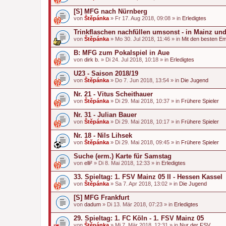
[S] MFG nach Nürnberg
von
Štěpánka
» Fr 17. Aug 2018, 09:08 » in
Erledigtes
Trinkflaschen nachfüllen umsonst - in Mainz un
von
Štěpánka
» Mo 30. Jul 2018, 11:46 » in
Mit den besten E
B: MFG zum Pokalspiel in Aue
von
dirk b.
» Di 24. Jul 2018, 10:18 » in
Erledigtes
U23 - Saison 2018/19
von
Štěpánka
» Do 7. Jun 2018, 13:54 » in
Die Jugend
Nr. 21 - Vitus Scheithauer
von
Štěpánka
» Di 29. Mai 2018, 10:37 » in
Frühere Spieler
Nr. 31 - Julian Bauer
von
Štěpánka
» Di 29. Mai 2018, 10:17 » in
Frühere Spieler
Nr. 18 - Nils Lihsek
von
Štěpánka
» Di 29. Mai 2018, 09:45 » in
Frühere Spieler
Suche (erm.) Karte für Samstag
von
elli²
» Di 8. Mai 2018, 12:33 » in
Erledigtes
33. Spieltag: 1. FSV Mainz 05 II - Hessen Kassel
von
Štěpánka
» Sa 7. Apr 2018, 13:02 » in
Die Jugend
[S] MFG Frankfurt
von
dadum
» Di 13. Mär 2018, 07:23 » in
Erledigtes
29. Spieltag: 1. FC Köln - 1. FSV Mainz 05
von
Štěpánka
» Mi 7. Mär 2018, 12:31 » in
Nur der FSV