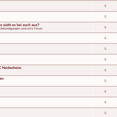
0
0
e sieht es bei euch aus?
0
& Ankündigungen rund um's Forum
0
0
0
 FC Heidenheim
0
den
0
0
0
0