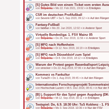
[S] Gutes Bild von einem Ticket vom ersten Aus
von
Štěpánka
» Mo 22. Feb 2021, 19:02 » in
Erledigtes
CSR im deutschen Profifußball
von
Severin UBT
» Sa 5. Sep 2020, 09:12 » in
Auf den Ränge
Fantasy-Fußball
von
fabi8an
» Mo 20. Jan 2020, 12:02 » in
Anderer Sport
Virtuelle Bundesliga: 1. FSV Mainz 05
von
Štěpánka
» Do 26. Dez 2019, 11:56 » in
Anderer Sport
[S] MFG nach Hoffenheim
von
Štěpánka
» Di 12. Nov 2019, 16:19 » in
Erledigtes
[S] MFG nach Düsseldoirf zum Spiel
von
Štěpánka
» Di 8. Okt 2019, 18:12 » in
Erledigtes
Warum der Protest gegen Rasenballsport Leipzig r
von
strecker
» Do 22. Aug 2019, 07:06 » in
Auf den Rängen
Kommerz vs Fankultur
von
Turia29
» Do 1. Aug 2019, 09:45 » in
Auf den Rängen
Internationales Forschungsprojekt Sommertrain
von
Hochschule Luzern
» Mi 5. Dez 2018, 08:41 » in
Nur der 
[B] L-Support für das Spiel gegen Augsburg (DK-
von
Štěpánka
» Mi 12. Sep 2018, 00:11 » in
Erledigtes
Testspiel: Do, 6.9. 18:30 Uhr: TuS Koblenz - 1. 
von
Štěpánka
» Mo 3. Sep 2018, 10:36 » in
Nur der FSV