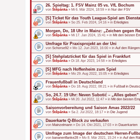
26. Spieltag: 1. FSV Mainz 05 vs. VfL Bochum
von
Štěpánka
» Mi 6. Mär 2024, 18:59 » in
Nur der FSV
[S] Ticket für das Youth League-Spiel am Dienst
von
Štěpánka
» So 25. Feb 2024, 14:16 » in
Erledigtes
Morgen, Do, 18 Uhr in Mainz: „Zeichen gegen Rec
von
Štěpánka
» Mi 17. Jan 2024, 15:41 » in
Mit den besten E
Umfrage für Praxisprojekt an der Uni
von
Schorse92
» Mo 12. Jun 2023, 16:00 » in
Auf den Rängen
[S] Stehplatzticket für das Spiel in Frankfurt
von
Štěpánka
» Di 18. Apr 2023, 14:58 » in
Erledigtes
[S] MFG nach Hoffenheim zum Spiel
von
Štěpánka
» Mo 29. Aug 2022, 15:05 » in
Erledigtes
Frauenfußball in Deutschland
von
Štěpánka
» Do 18. Aug 2022, 08:21 » in
Fußball in Deuts
So, 24.7. 19 Uhr: Neven Subotić – „Alles geben”
von
Štěpánka
» Mi 20. Jul 2022, 11:47 » in
Mit den besten Em
Saisonvorbereitung und Saison Amas 2022/22
von
Štěpánka
» Sa 2. Jul 2022, 18:17 » in
Die Jugend
Dauerkarte Q-Block zu verkaufen
von
Mainzelmann
» Do 14. Okt 2021, 17:03 » in
Dauerkarten
Umfrage zum Image der deutschen Herren-Fußba
von
bananenflanke28
» Mo 8. Mär 2021, 15:24 » in
Auf den R