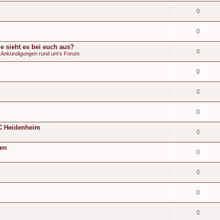
0
0
e sieht es bei euch aus?
0
& Ankündigungen rund um's Forum
0
0
0
 FC Heidenheim
0
den
0
0
0
0