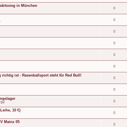
wärtssieg in München
0
0
n
0
0
0
0
ichtig ist - Rasenballsport steht für Red Bull!
0
0
ingslager
0
FSV
Leihe, 10 €)
0
FSV Mainz 05
0