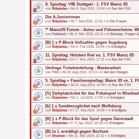
8. Spieltag: VfB Stuttgart - 1. FSV Mainz 05
von
Štěpánka
» Mo 8. Sep 2025, 14:04 » in
Nur der FSV
Die A-Juniorinnen
von
Štěpánka
» Mi 7. Mai 2025, 12:41 » in
Die Frauen
** Mainz05 Forum - Autos und Führerscheine: Wi
von
Pablokab
» Mo 3. Mär 2025, 10:21 » in
Beiträge, Fragen 
[B] 1 x P-Block Vollzahler gegen Augsburg
von
Štěpánka
» Do 6. Feb 2025, 10:04 » in
Erledigtes
11. Spieltag: Holstein Kiel vs. 1. FSV Mainz 05
von
Štěpánka
» Do 7. Nov 2024, 17:31 » in
Nur der FSV
Umfrage Ticketverteilung - Masterarbeit
von
TW1
» Mi 28. Aug 2024, 10:13 » in
Auf den Rängen
5. Spieltag = Familienspieltag: Mainz 05 vs. 1.
von
Štěpánka
» Mi 21. Aug 2024, 16:48 » in
Nur der FSV
[S] Stehplatzticket für das Pokalspiel in Wiesba
von
Štěpánka
» Mo 1. Jul 2024, 17:59 » in
Erledigtes
[b] 1 x Sonderzugticket nach Wolfsburg
von
Štěpánka
» Fr 17. Mai 2024, 19:58 » in
Erledigtes
[B] 1 x P-Block für das Spiel gegen Darmstadt
von
Štěpánka
» Fr 5. Apr 2024, 10:18 » in
Erledigtes
[B] 1x L ermäßigt gegen Bochum
von
Shaman
» Mo 11. Mär 2024, 10:11 » in
Erledigtes