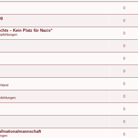
0
ag
0
hts – Kein Platz für Nazis“
0
mpfehlungen
0
0
0
0
chland
0
pfehlungen
0
0
llnationalmannschaft
0
ängen