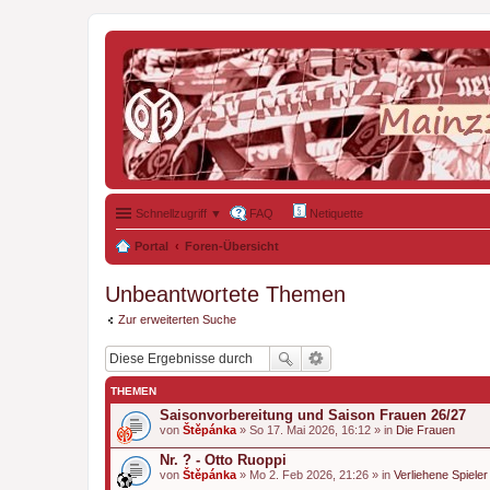
Schnellzugriff ▼
FAQ
Netiquette
Portal
Foren-Übersicht
Unbeantwortete Themen
Zur erweiterten Suche
THEMEN
Saisonvorbereitung und Saison Frauen 26/27
von
Štěpánka
» So 17. Mai 2026, 16:12 » in
Die Frauen
Nr. ? - Otto Ruoppi
von
Štěpánka
» Mo 2. Feb 2026, 21:26 » in
Verliehene Spieler