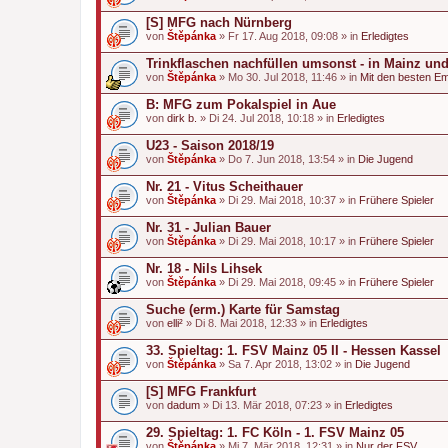
[S] MFG nach Nürnberg
von
Štěpánka
» Fr 17. Aug 2018, 09:08 » in
Erledigtes
Trinkflaschen nachfüllen umsonst - in Mainz un
von
Štěpánka
» Mo 30. Jul 2018, 11:46 » in
Mit den besten E
B: MFG zum Pokalspiel in Aue
von
dirk b.
» Di 24. Jul 2018, 10:18 » in
Erledigtes
U23 - Saison 2018/19
von
Štěpánka
» Do 7. Jun 2018, 13:54 » in
Die Jugend
Nr. 21 - Vitus Scheithauer
von
Štěpánka
» Di 29. Mai 2018, 10:37 » in
Frühere Spieler
Nr. 31 - Julian Bauer
von
Štěpánka
» Di 29. Mai 2018, 10:17 » in
Frühere Spieler
Nr. 18 - Nils Lihsek
von
Štěpánka
» Di 29. Mai 2018, 09:45 » in
Frühere Spieler
Suche (erm.) Karte für Samstag
von
elli²
» Di 8. Mai 2018, 12:33 » in
Erledigtes
33. Spieltag: 1. FSV Mainz 05 II - Hessen Kassel
von
Štěpánka
» Sa 7. Apr 2018, 13:02 » in
Die Jugend
[S] MFG Frankfurt
von
dadum
» Di 13. Mär 2018, 07:23 » in
Erledigtes
29. Spieltag: 1. FC Köln - 1. FSV Mainz 05
von
Štěpánka
» Mi 7. Mär 2018, 12:31 » in
Nur der FSV