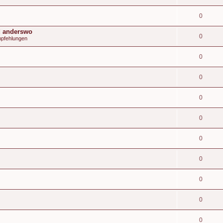
0
d anderswo
0
mpfehlungen
0
0
0
0
0
0
0
0
0