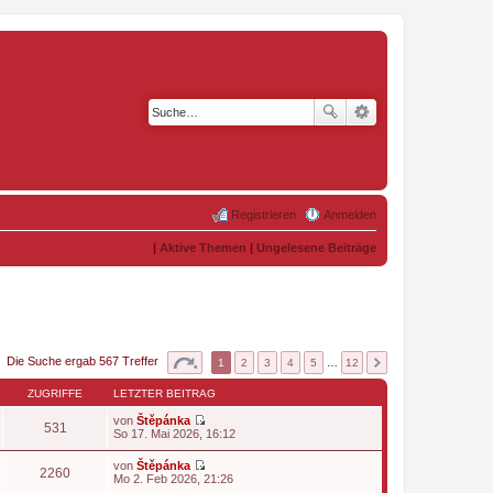
Registrieren
Anmelden
|
Aktive Themen
|
Ungelesene Beiträge
Die Suche ergab 567 Treffer
1
2
3
4
5
…
12
ZUGRIFFE
LETZTER BEITRAG
von
Štěpánka
531
N
So 17. Mai 2026, 16:12
e
u
von
Štěpánka
e
2260
N
Mo 2. Feb 2026, 21:26
s
e