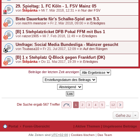
29. Spieltag: 1. FC Köln - 1. FSV Mainz 05
von
Štěpánka
» Mi 7. Mär 2018, 12:31 » in
Nur der FSV
Biete Dauerkarte für's Schalke-Spiel am 9.3.
von
noch'n meenzer
» Fr 2. Mär 2018, 09:00 » in
Erledigtes
[B] 1 Stehplatzticket DFB Pokal FFM mit Bus 1
von
ratzer1905
» Mi 7. Feb 2018, 11:49 » in
Erledigtes
Umfrage: Social Media Bundesliga - Mainzer gesucht
von
Tsubasa10
» Fr 21. Jul 2017, 12:09 » in
Auf den Rängen
[B] 1 x Stehplatz Q-Block gegen Frankfurt (DK)
von
Štěpánka
» Do 11. Mai 2017, 19:39 » in
Erledigtes
Beiträge der letzten Zeit anzeigen
Die Suche ergab 567 Treffer
1
2
3
4
5
…
12
Gehe zu
Portal
Foren-Übersicht
|
Aktive Themen
|
Ungelesene Beiträge
Alle Zeiten sind
UTC+02:00
|
Cookies löschen
|
Das Team