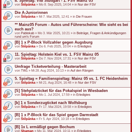
8. Spieltag: VfB Stuttgart - 1. FSV Mainz 05
von
Štěpánka
» Mo 8. Sep 2025, 14:04 » in
Nur der FSV
Die A-Juniorinnen
von
Štěpánka
» Mi 7. Mai 2025, 12:41 » in
Die Frauen
** Mainz05 Forum - Autos und Führerscheine: Wie sieht es bei
euch aus?
von
Pablokab
» Mo 3. Mär 2025, 10:21 » in
Beiträge, Fragen & Ankündigungen
rund um's Forum
[B] 1 x P-Block Vollzahler gegen Augsburg
von
Štěpánka
» Do 6. Feb 2025, 10:04 » in
Erledigtes
11. Spieltag: Holstein Kiel vs. 1. FSV Mainz 05
von
Štěpánka
» Do 7. Nov 2024, 17:31 » in
Nur der FSV
Umfrage Ticketverteilung - Masterarbeit
von
TW1
» Mi 28. Aug 2024, 10:13 » in
Auf den Rängen
5. Spieltag = Familienspieltag: Mainz 05 vs. 1. FC Heidenheim
von
Štěpánka
» Mi 21. Aug 2024, 16:48 » in
Nur der FSV
[S] Stehplatzticket für das Pokalspiel in Wiesbaden
von
Štěpánka
» Mo 1. Jul 2024, 17:59 » in
Erledigtes
[b] 1 x Sonderzugticket nach Wolfsburg
von
Štěpánka
» Fr 17. Mai 2024, 19:58 » in
Erledigtes
[B] 1 x P-Block für das Spiel gegen Darmstadt
von
Štěpánka
» Fr 5. Apr 2024, 10:18 » in
Erledigtes
[B] 1x L ermäßigt gegen Bochum
von
Shaman
» Mo 11. Mär 2024, 10:11 » in
Erledigtes