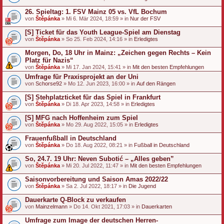
26. Spieltag: 1. FSV Mainz 05 vs. VfL Bochum
von
Štěpánka
» Mi 6. Mär 2024, 18:59 » in
Nur der FSV
[S] Ticket für das Youth League-Spiel am Dienstag
von
Štěpánka
» So 25. Feb 2024, 14:16 » in
Erledigtes
Morgen, Do, 18 Uhr in Mainz: „Zeichen gegen Rechts – Kein
Platz für Nazis“
von
Štěpánka
» Mi 17. Jan 2024, 15:41 » in
Mit den besten Empfehlungen
Umfrage für Praxisprojekt an der Uni
von
Schorse92
» Mo 12. Jun 2023, 16:00 » in
Auf den Rängen
[S] Stehplatzticket für das Spiel in Frankfurt
von
Štěpánka
» Di 18. Apr 2023, 14:58 » in
Erledigtes
[S] MFG nach Hoffenheim zum Spiel
von
Štěpánka
» Mo 29. Aug 2022, 15:05 » in
Erledigtes
Frauenfußball in Deutschland
von
Štěpánka
» Do 18. Aug 2022, 08:21 » in
Fußball in Deutschland
So, 24.7. 19 Uhr: Neven Subotić – „Alles geben”
von
Štěpánka
» Mi 20. Jul 2022, 11:47 » in
Mit den besten Empfehlungen
Saisonvorbereitung und Saison Amas 2022/22
von
Štěpánka
» Sa 2. Jul 2022, 18:17 » in
Die Jugend
Dauerkarte Q-Block zu verkaufen
von
Mainzelmann
» Do 14. Okt 2021, 17:03 » in
Dauerkarten
Umfrage zum Image der deutschen Herren-