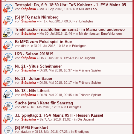
Testspiel: Do, 6.9. 18:30 Uhr: TuS Koblenz - 1. FSV Mainz 05
von
Štěpánka
» Mo 3. Sep 2018, 10:36 » in
Nur der FSV
[S] MFG nach Nürnberg
von
Štěpánka
» Fr 17. Aug 2018, 09:08 » in
Erledigtes
Trinkflaschen nachfüllen umsonst - in Mainz und anderswo
von
Štěpánka
» Mo 30. Jul 2018, 11:46 » in
Mit den besten Empfehlungen
B: MFG zum Pokalspiel in Aue
von
dirk b.
» Di 24. Jul 2018, 10:18 » in
Erledigtes
U23 - Saison 2018/19
von
Štěpánka
» Do 7. Jun 2018, 13:54 » in
Die Jugend
Nr. 21 - Vitus Scheithauer
von
Štěpánka
» Di 29. Mai 2018, 10:37 » in
Frühere Spieler
Nr. 31 - Julian Bauer
von
Štěpánka
» Di 29. Mai 2018, 10:17 » in
Frühere Spieler
Nr. 18 - Nils Lihsek
von
Štěpánka
» Di 29. Mai 2018, 09:45 » in
Frühere Spieler
Suche (erm.) Karte für Samstag
von
elli²
» Di 8. Mai 2018, 12:33 » in
Erledigtes
33. Spieltag: 1. FSV Mainz 05 II - Hessen Kassel
von
Štěpánka
» Sa 7. Apr 2018, 13:02 » in
Die Jugend
[S] MFG Frankfurt
von
dadum
» Di 13. Mär 2018, 07:23 » in
Erledigtes