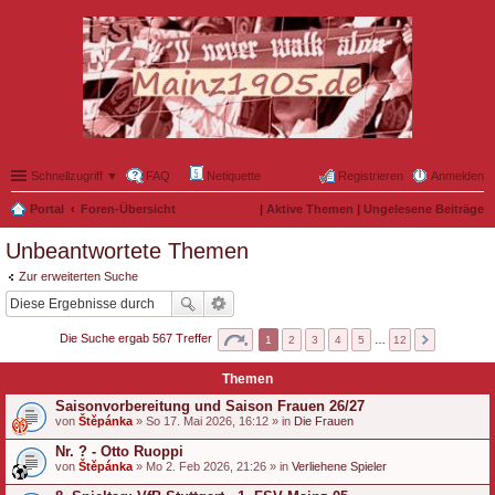
Schnellzugriff ▼
FAQ
Netiquette
Registrieren
Anmelden
Portal
Foren-Übersicht
|
Aktive Themen
|
Ungelesene Beiträge
Unbeantwortete Themen
Zur erweiterten Suche
Die Suche ergab 567 Treffer
1
2
3
4
5
…
12
Themen
Saisonvorbereitung und Saison Frauen 26/27
von
Štěpánka
» So 17. Mai 2026, 16:12 » in
Die Frauen
Nr. ? - Otto Ruoppi
von
Štěpánka
» Mo 2. Feb 2026, 21:26 » in
Verliehene Spieler