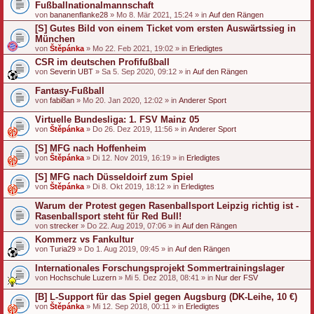
Fußballnationalmannschaft
von
bananenflanke28
» Mo 8. Mär 2021, 15:24 » in
Auf den Rängen
[S] Gutes Bild von einem Ticket vom ersten Auswärtssieg in
München
von
Štěpánka
» Mo 22. Feb 2021, 19:02 » in
Erledigtes
CSR im deutschen Profifußball
von
Severin UBT
» Sa 5. Sep 2020, 09:12 » in
Auf den Rängen
Fantasy-Fußball
von
fabi8an
» Mo 20. Jan 2020, 12:02 » in
Anderer Sport
Virtuelle Bundesliga: 1. FSV Mainz 05
von
Štěpánka
» Do 26. Dez 2019, 11:56 » in
Anderer Sport
[S] MFG nach Hoffenheim
von
Štěpánka
» Di 12. Nov 2019, 16:19 » in
Erledigtes
[S] MFG nach Düsseldoirf zum Spiel
von
Štěpánka
» Di 8. Okt 2019, 18:12 » in
Erledigtes
Warum der Protest gegen Rasenballsport Leipzig richtig ist -
Rasenballsport steht für Red Bull!
von
strecker
» Do 22. Aug 2019, 07:06 » in
Auf den Rängen
Kommerz vs Fankultur
von
Turia29
» Do 1. Aug 2019, 09:45 » in
Auf den Rängen
Internationales Forschungsprojekt Sommertrainingslager
von
Hochschule Luzern
» Mi 5. Dez 2018, 08:41 » in
Nur der FSV
[B] L-Support für das Spiel gegen Augsburg (DK-Leihe, 10 €)
von
Štěpánka
» Mi 12. Sep 2018, 00:11 » in
Erledigtes