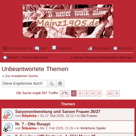
Schnellzugriff ▼
FAQ
Netiquette
Registrieren
Anmelden
Portal
Foren-Übersicht
|
Aktive Themen
|
Ungelesene Beiträge
Unbeantwortete Themen
Zur erweiterten Suche
Die Suche ergab 567 Treffer
1
2
3
4
5
…
12
Themen
Saisonvorbereitung und Saison Frauen 26/27
von
Štěpánka
» So 17. Mai 2026, 16:12 » in
Die Frauen
Nr. ? - Otto Ruoppi
von
Štěpánka
» Mo 2. Feb 2026, 21:26 » in
Verliehene Spieler