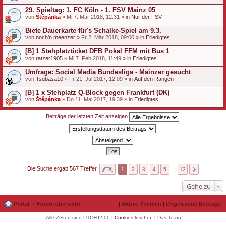
29. Spieltag: 1. FC Köln - 1. FSV Mainz 05
von
Štěpánka
» Mi 7. Mär 2018, 12:31 » in
Nur der FSV
Biete Dauerkarte für's Schalke-Spiel am 9.3.
von
noch'n meenzer
» Fr 2. Mär 2018, 09:00 » in
Erledigtes
[B] 1 Stehplatzticket DFB Pokal FFM mit Bus 1
von
ratzer1905
» Mi 7. Feb 2018, 11:49 » in
Erledigtes
Umfrage: Social Media Bundesliga - Mainzer gesucht
von
Tsubasa10
» Fr 21. Jul 2017, 12:09 » in
Auf den Rängen
[B] 1 x Stehplatz Q-Block gegen Frankfurt (DK)
von
Štěpánka
» Do 11. Mai 2017, 19:39 » in
Erledigtes
Beiträge der letzten Zeit anzeigen
Die Suche ergab 567 Treffer
1
2
3
4
5
…
12
Gehe zu
Portal
Foren-Übersicht
|
Aktive Themen
|
Ungelesene Beiträge
Alle Zeiten sind
UTC+02:00
|
Cookies löschen
|
Das Team