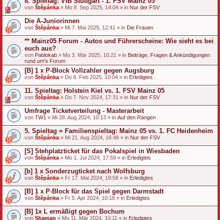
8. Spieltag: VfB Stuttgart - 1. FSV Mainz 05
von
Štěpánka
» Mo 8. Sep 2025, 14:04 » in
Nur der FSV
Die A-Juniorinnen
von
Štěpánka
» Mi 7. Mai 2025, 12:41 » in
Die Frauen
** Mainz05 Forum - Autos und Führerscheine: Wie sieht es bei
euch aus?
von
Pablokab
» Mo 3. Mär 2025, 10:21 » in
Beiträge, Fragen & Ankündigungen
rund um's Forum
[B] 1 x P-Block Vollzahler gegen Augsburg
von
Štěpánka
» Do 6. Feb 2025, 10:04 » in
Erledigtes
11. Spieltag: Holstein Kiel vs. 1. FSV Mainz 05
von
Štěpánka
» Do 7. Nov 2024, 17:31 » in
Nur der FSV
Umfrage Ticketverteilung - Masterarbeit
von
TW1
» Mi 28. Aug 2024, 10:13 » in
Auf den Rängen
5. Spieltag = Familienspieltag: Mainz 05 vs. 1. FC Heidenheim
von
Štěpánka
» Mi 21. Aug 2024, 16:48 » in
Nur der FSV
[S] Stehplatzticket für das Pokalspiel in Wiesbaden
von
Štěpánka
» Mo 1. Jul 2024, 17:59 » in
Erledigtes
[b] 1 x Sonderzugticket nach Wolfsburg
von
Štěpánka
» Fr 17. Mai 2024, 19:58 » in
Erledigtes
[B] 1 x P-Block für das Spiel gegen Darmstadt
von
Štěpánka
» Fr 5. Apr 2024, 10:18 » in
Erledigtes
[B] 1x L ermäßigt gegen Bochum
von
Shaman
» Mo 11. Mär 2024, 10:11 » in
Erledigtes