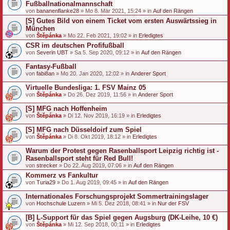
Fußballnationalmannschaft
von
bananenflanke28
» Mo 8. Mär 2021, 15:24 » in
Auf den Rängen
[S] Gutes Bild von einem Ticket vom ersten Auswärtssieg in
München
von
Štěpánka
» Mo 22. Feb 2021, 19:02 » in
Erledigtes
CSR im deutschen Profifußball
von
Severin UBT
» Sa 5. Sep 2020, 09:12 » in
Auf den Rängen
Fantasy-Fußball
von
fabi8an
» Mo 20. Jan 2020, 12:02 » in
Anderer Sport
Virtuelle Bundesliga: 1. FSV Mainz 05
von
Štěpánka
» Do 26. Dez 2019, 11:56 » in
Anderer Sport
[S] MFG nach Hoffenheim
von
Štěpánka
» Di 12. Nov 2019, 16:19 » in
Erledigtes
[S] MFG nach Düsseldoirf zum Spiel
von
Štěpánka
» Di 8. Okt 2019, 18:12 » in
Erledigtes
Warum der Protest gegen Rasenballsport Leipzig richtig ist -
Rasenballsport steht für Red Bull!
von
strecker
» Do 22. Aug 2019, 07:06 » in
Auf den Rängen
Kommerz vs Fankultur
von
Turia29
» Do 1. Aug 2019, 09:45 » in
Auf den Rängen
Internationales Forschungsprojekt Sommertrainingslager
von
Hochschule Luzern
» Mi 5. Dez 2018, 08:41 » in
Nur der FSV
[B] L-Support für das Spiel gegen Augsburg (DK-Leihe, 10 €)
von
Štěpánka
» Mi 12. Sep 2018, 00:11 » in
Erledigtes