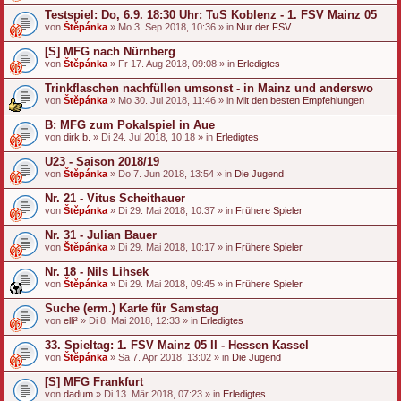
Testspiel: Do, 6.9. 18:30 Uhr: TuS Koblenz - 1. FSV Mainz 05
von
Štěpánka
» Mo 3. Sep 2018, 10:36 » in
Nur der FSV
[S] MFG nach Nürnberg
von
Štěpánka
» Fr 17. Aug 2018, 09:08 » in
Erledigtes
Trinkflaschen nachfüllen umsonst - in Mainz und anderswo
von
Štěpánka
» Mo 30. Jul 2018, 11:46 » in
Mit den besten Empfehlungen
B: MFG zum Pokalspiel in Aue
von
dirk b.
» Di 24. Jul 2018, 10:18 » in
Erledigtes
U23 - Saison 2018/19
von
Štěpánka
» Do 7. Jun 2018, 13:54 » in
Die Jugend
Nr. 21 - Vitus Scheithauer
von
Štěpánka
» Di 29. Mai 2018, 10:37 » in
Frühere Spieler
Nr. 31 - Julian Bauer
von
Štěpánka
» Di 29. Mai 2018, 10:17 » in
Frühere Spieler
Nr. 18 - Nils Lihsek
von
Štěpánka
» Di 29. Mai 2018, 09:45 » in
Frühere Spieler
Suche (erm.) Karte für Samstag
von
elli²
» Di 8. Mai 2018, 12:33 » in
Erledigtes
33. Spieltag: 1. FSV Mainz 05 II - Hessen Kassel
von
Štěpánka
» Sa 7. Apr 2018, 13:02 » in
Die Jugend
[S] MFG Frankfurt
von
dadum
» Di 13. Mär 2018, 07:23 » in
Erledigtes