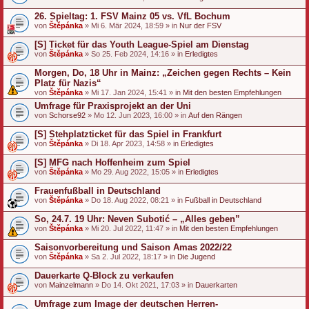
26. Spieltag: 1. FSV Mainz 05 vs. VfL Bochum
von
Štěpánka
» Mi 6. Mär 2024, 18:59 » in
Nur der FSV
[S] Ticket für das Youth League-Spiel am Dienstag
von
Štěpánka
» So 25. Feb 2024, 14:16 » in
Erledigtes
Morgen, Do, 18 Uhr in Mainz: „Zeichen gegen Rechts – Kein
Platz für Nazis“
von
Štěpánka
» Mi 17. Jan 2024, 15:41 » in
Mit den besten Empfehlungen
Umfrage für Praxisprojekt an der Uni
von
Schorse92
» Mo 12. Jun 2023, 16:00 » in
Auf den Rängen
[S] Stehplatzticket für das Spiel in Frankfurt
von
Štěpánka
» Di 18. Apr 2023, 14:58 » in
Erledigtes
[S] MFG nach Hoffenheim zum Spiel
von
Štěpánka
» Mo 29. Aug 2022, 15:05 » in
Erledigtes
Frauenfußball in Deutschland
von
Štěpánka
» Do 18. Aug 2022, 08:21 » in
Fußball in Deutschland
So, 24.7. 19 Uhr: Neven Subotić – „Alles geben”
von
Štěpánka
» Mi 20. Jul 2022, 11:47 » in
Mit den besten Empfehlungen
Saisonvorbereitung und Saison Amas 2022/22
von
Štěpánka
» Sa 2. Jul 2022, 18:17 » in
Die Jugend
Dauerkarte Q-Block zu verkaufen
von
Mainzelmann
» Do 14. Okt 2021, 17:03 » in
Dauerkarten
Umfrage zum Image der deutschen Herren-