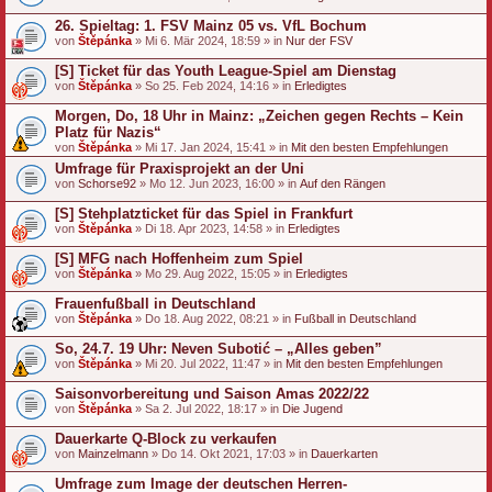
26. Spieltag: 1. FSV Mainz 05 vs. VfL Bochum
von
Štěpánka
» Mi 6. Mär 2024, 18:59 » in
Nur der FSV
[S] Ticket für das Youth League-Spiel am Dienstag
von
Štěpánka
» So 25. Feb 2024, 14:16 » in
Erledigtes
Morgen, Do, 18 Uhr in Mainz: „Zeichen gegen Rechts – Kein
Platz für Nazis“
von
Štěpánka
» Mi 17. Jan 2024, 15:41 » in
Mit den besten Empfehlungen
Umfrage für Praxisprojekt an der Uni
von
Schorse92
» Mo 12. Jun 2023, 16:00 » in
Auf den Rängen
[S] Stehplatzticket für das Spiel in Frankfurt
von
Štěpánka
» Di 18. Apr 2023, 14:58 » in
Erledigtes
[S] MFG nach Hoffenheim zum Spiel
von
Štěpánka
» Mo 29. Aug 2022, 15:05 » in
Erledigtes
Frauenfußball in Deutschland
von
Štěpánka
» Do 18. Aug 2022, 08:21 » in
Fußball in Deutschland
So, 24.7. 19 Uhr: Neven Subotić – „Alles geben”
von
Štěpánka
» Mi 20. Jul 2022, 11:47 » in
Mit den besten Empfehlungen
Saisonvorbereitung und Saison Amas 2022/22
von
Štěpánka
» Sa 2. Jul 2022, 18:17 » in
Die Jugend
Dauerkarte Q-Block zu verkaufen
von
Mainzelmann
» Do 14. Okt 2021, 17:03 » in
Dauerkarten
Umfrage zum Image der deutschen Herren-