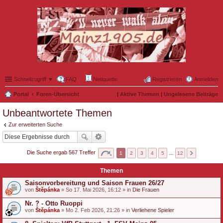
Schnellzugriff ▼
FAQ
Netiquette
Registrieren
Anmelden
Portal
Foren-Übersicht
|
Aktive Themen
|
Ungelesene Beiträge
Unbeantwortete Themen
Zur erweiterten Suche
Die Suche ergab 567 Treffer
1
2
3
4
5
…
12
Themen
Saisonvorbereitung und Saison Frauen 26/27
von
Štěpánka
» So 17. Mai 2026, 16:12 » in
Die Frauen
Nr. ? - Otto Ruoppi
von
Štěpánka
» Mo 2. Feb 2026, 21:26 » in
Verliehene Spieler