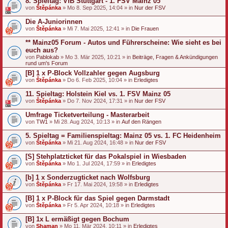
8. Spieltag: VfB Stuttgart - 1. FSV Mainz 05
von
Štěpánka
» Mo 8. Sep 2025, 14:04 » in
Nur der FSV
Die A-Juniorinnen
von
Štěpánka
» Mi 7. Mai 2025, 12:41 » in
Die Frauen
** Mainz05 Forum - Autos und Führerscheine: Wie sieht es bei
euch aus?
von
Pablokab
» Mo 3. Mär 2025, 10:21 » in
Beiträge, Fragen & Ankündigungen
rund um's Forum
[B] 1 x P-Block Vollzahler gegen Augsburg
von
Štěpánka
» Do 6. Feb 2025, 10:04 » in
Erledigtes
11. Spieltag: Holstein Kiel vs. 1. FSV Mainz 05
von
Štěpánka
» Do 7. Nov 2024, 17:31 » in
Nur der FSV
Umfrage Ticketverteilung - Masterarbeit
von
TW1
» Mi 28. Aug 2024, 10:13 » in
Auf den Rängen
5. Spieltag = Familienspieltag: Mainz 05 vs. 1. FC Heidenheim
von
Štěpánka
» Mi 21. Aug 2024, 16:48 » in
Nur der FSV
[S] Stehplatzticket für das Pokalspiel in Wiesbaden
von
Štěpánka
» Mo 1. Jul 2024, 17:59 » in
Erledigtes
[b] 1 x Sonderzugticket nach Wolfsburg
von
Štěpánka
» Fr 17. Mai 2024, 19:58 » in
Erledigtes
[B] 1 x P-Block für das Spiel gegen Darmstadt
von
Štěpánka
» Fr 5. Apr 2024, 10:18 » in
Erledigtes
[B] 1x L ermäßigt gegen Bochum
von
Shaman
» Mo 11. Mär 2024, 10:11 » in
Erledigtes