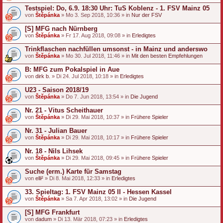
Testspiel: Do, 6.9. 18:30 Uhr: TuS Koblenz - 1. FSV Mainz 05
von
Štěpánka
» Mo 3. Sep 2018, 10:36 » in
Nur der FSV
[S] MFG nach Nürnberg
von
Štěpánka
» Fr 17. Aug 2018, 09:08 » in
Erledigtes
Trinkflaschen nachfüllen umsonst - in Mainz und anderswo
von
Štěpánka
» Mo 30. Jul 2018, 11:46 » in
Mit den besten Empfehlungen
B: MFG zum Pokalspiel in Aue
von
dirk b.
» Di 24. Jul 2018, 10:18 » in
Erledigtes
U23 - Saison 2018/19
von
Štěpánka
» Do 7. Jun 2018, 13:54 » in
Die Jugend
Nr. 21 - Vitus Scheithauer
von
Štěpánka
» Di 29. Mai 2018, 10:37 » in
Frühere Spieler
Nr. 31 - Julian Bauer
von
Štěpánka
» Di 29. Mai 2018, 10:17 » in
Frühere Spieler
Nr. 18 - Nils Lihsek
von
Štěpánka
» Di 29. Mai 2018, 09:45 » in
Frühere Spieler
Suche (erm.) Karte für Samstag
von
elli²
» Di 8. Mai 2018, 12:33 » in
Erledigtes
33. Spieltag: 1. FSV Mainz 05 II - Hessen Kassel
von
Štěpánka
» Sa 7. Apr 2018, 13:02 » in
Die Jugend
[S] MFG Frankfurt
von
dadum
» Di 13. Mär 2018, 07:23 » in
Erledigtes