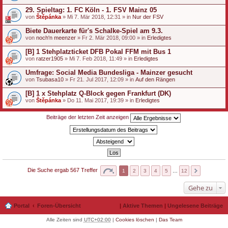
29. Spieltag: 1. FC Köln - 1. FSV Mainz 05
von
Štěpánka
» Mi 7. Mär 2018, 12:31 » in
Nur der FSV
Biete Dauerkarte für's Schalke-Spiel am 9.3.
von
noch'n meenzer
» Fr 2. Mär 2018, 09:00 » in
Erledigtes
[B] 1 Stehplatzticket DFB Pokal FFM mit Bus 1
von
ratzer1905
» Mi 7. Feb 2018, 11:49 » in
Erledigtes
Umfrage: Social Media Bundesliga - Mainzer gesucht
von
Tsubasa10
» Fr 21. Jul 2017, 12:09 » in
Auf den Rängen
[B] 1 x Stehplatz Q-Block gegen Frankfurt (DK)
von
Štěpánka
» Do 11. Mai 2017, 19:39 » in
Erledigtes
Beiträge der letzten Zeit anzeigen
Die Suche ergab 567 Treffer
1
2
3
4
5
…
12
Gehe zu
Portal
Foren-Übersicht
|
Aktive Themen
|
Ungelesene Beiträge
Alle Zeiten sind
UTC+02:00
|
Cookies löschen
|
Das Team