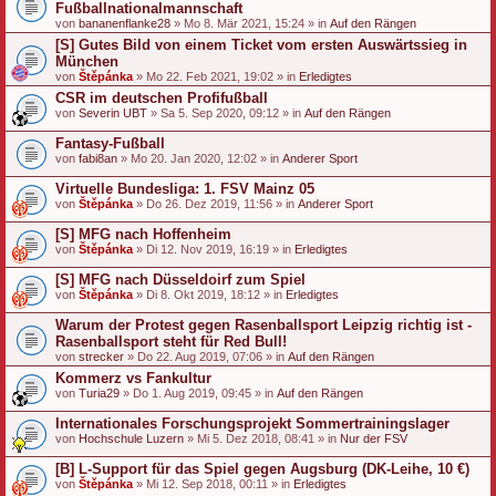
Fußballnationalmannschaft
von
bananenflanke28
» Mo 8. Mär 2021, 15:24 » in
Auf den Rängen
[S] Gutes Bild von einem Ticket vom ersten Auswärtssieg in
München
von
Štěpánka
» Mo 22. Feb 2021, 19:02 » in
Erledigtes
CSR im deutschen Profifußball
von
Severin UBT
» Sa 5. Sep 2020, 09:12 » in
Auf den Rängen
Fantasy-Fußball
von
fabi8an
» Mo 20. Jan 2020, 12:02 » in
Anderer Sport
Virtuelle Bundesliga: 1. FSV Mainz 05
von
Štěpánka
» Do 26. Dez 2019, 11:56 » in
Anderer Sport
[S] MFG nach Hoffenheim
von
Štěpánka
» Di 12. Nov 2019, 16:19 » in
Erledigtes
[S] MFG nach Düsseldoirf zum Spiel
von
Štěpánka
» Di 8. Okt 2019, 18:12 » in
Erledigtes
Warum der Protest gegen Rasenballsport Leipzig richtig ist -
Rasenballsport steht für Red Bull!
von
strecker
» Do 22. Aug 2019, 07:06 » in
Auf den Rängen
Kommerz vs Fankultur
von
Turia29
» Do 1. Aug 2019, 09:45 » in
Auf den Rängen
Internationales Forschungsprojekt Sommertrainingslager
von
Hochschule Luzern
» Mi 5. Dez 2018, 08:41 » in
Nur der FSV
[B] L-Support für das Spiel gegen Augsburg (DK-Leihe, 10 €)
von
Štěpánka
» Mi 12. Sep 2018, 00:11 » in
Erledigtes