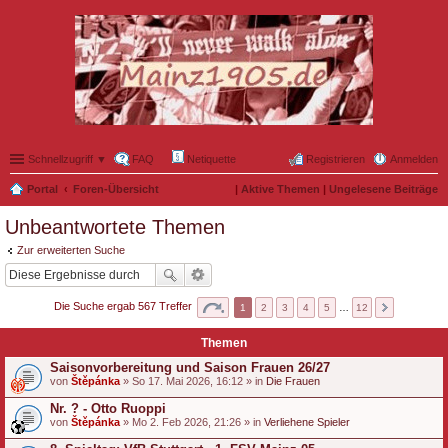
Schnellzugriff ▼
FAQ
Netiquette
Registrieren
Anmelden
Portal
Foren-Übersicht
|
Aktive Themen
|
Ungelesene Beiträge
Unbeantwortete Themen
Zur erweiterten Suche
Die Suche ergab 567 Treffer
1
2
3
4
5
…
12
Themen
Saisonvorbereitung und Saison Frauen 26/27
von
Štěpánka
» So 17. Mai 2026, 16:12 » in
Die Frauen
Nr. ? - Otto Ruoppi
von
Štěpánka
» Mo 2. Feb 2026, 21:26 » in
Verliehene Spieler