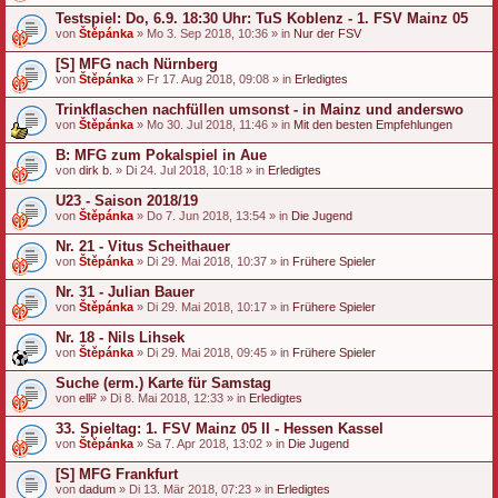
Testspiel: Do, 6.9. 18:30 Uhr: TuS Koblenz - 1. FSV Mainz 05
von
Štěpánka
» Mo 3. Sep 2018, 10:36 » in
Nur der FSV
[S] MFG nach Nürnberg
von
Štěpánka
» Fr 17. Aug 2018, 09:08 » in
Erledigtes
Trinkflaschen nachfüllen umsonst - in Mainz und anderswo
von
Štěpánka
» Mo 30. Jul 2018, 11:46 » in
Mit den besten Empfehlungen
B: MFG zum Pokalspiel in Aue
von
dirk b.
» Di 24. Jul 2018, 10:18 » in
Erledigtes
U23 - Saison 2018/19
von
Štěpánka
» Do 7. Jun 2018, 13:54 » in
Die Jugend
Nr. 21 - Vitus Scheithauer
von
Štěpánka
» Di 29. Mai 2018, 10:37 » in
Frühere Spieler
Nr. 31 - Julian Bauer
von
Štěpánka
» Di 29. Mai 2018, 10:17 » in
Frühere Spieler
Nr. 18 - Nils Lihsek
von
Štěpánka
» Di 29. Mai 2018, 09:45 » in
Frühere Spieler
Suche (erm.) Karte für Samstag
von
elli²
» Di 8. Mai 2018, 12:33 » in
Erledigtes
33. Spieltag: 1. FSV Mainz 05 II - Hessen Kassel
von
Štěpánka
» Sa 7. Apr 2018, 13:02 » in
Die Jugend
[S] MFG Frankfurt
von
dadum
» Di 13. Mär 2018, 07:23 » in
Erledigtes