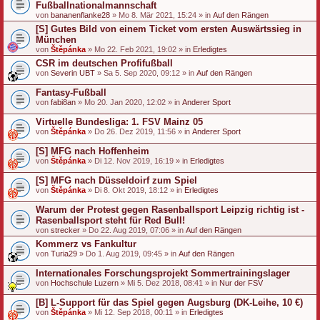
Fußballnationalmannschaft
von
bananenflanke28
» Mo 8. Mär 2021, 15:24 » in
Auf den Rängen
[S] Gutes Bild von einem Ticket vom ersten Auswärtssieg in
München
von
Štěpánka
» Mo 22. Feb 2021, 19:02 » in
Erledigtes
CSR im deutschen Profifußball
von
Severin UBT
» Sa 5. Sep 2020, 09:12 » in
Auf den Rängen
Fantasy-Fußball
von
fabi8an
» Mo 20. Jan 2020, 12:02 » in
Anderer Sport
Virtuelle Bundesliga: 1. FSV Mainz 05
von
Štěpánka
» Do 26. Dez 2019, 11:56 » in
Anderer Sport
[S] MFG nach Hoffenheim
von
Štěpánka
» Di 12. Nov 2019, 16:19 » in
Erledigtes
[S] MFG nach Düsseldoirf zum Spiel
von
Štěpánka
» Di 8. Okt 2019, 18:12 » in
Erledigtes
Warum der Protest gegen Rasenballsport Leipzig richtig ist -
Rasenballsport steht für Red Bull!
von
strecker
» Do 22. Aug 2019, 07:06 » in
Auf den Rängen
Kommerz vs Fankultur
von
Turia29
» Do 1. Aug 2019, 09:45 » in
Auf den Rängen
Internationales Forschungsprojekt Sommertrainingslager
von
Hochschule Luzern
» Mi 5. Dez 2018, 08:41 » in
Nur der FSV
[B] L-Support für das Spiel gegen Augsburg (DK-Leihe, 10 €)
von
Štěpánka
» Mi 12. Sep 2018, 00:11 » in
Erledigtes