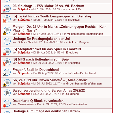
26. Spieltag: 1. FSV Mainz 05 vs. VfL Bochum
von
Štěpánka
» Mi 6. Mär 2024, 18:59 » in
Nur der FSV
[S] Ticket für das Youth League-Spiel am Dienstag
von
Štěpánka
» So 25. Feb 2024, 14:16 » in
Erledigtes
Morgen, Do, 18 Uhr in Mainz: „Zeichen gegen Rechts – Kein
Platz für Nazis“
von
Štěpánka
» Mi 17. Jan 2024, 15:41 » in
Mit den besten Empfehlungen
Umfrage für Praxisprojekt an der Uni
von
Schorse92
» Mo 12. Jun 2023, 16:00 » in
Auf den Rängen
[S] Stehplatzticket für das Spiel in Frankfurt
von
Štěpánka
» Di 18. Apr 2023, 14:58 » in
Erledigtes
[S] MFG nach Hoffenheim zum Spiel
von
Štěpánka
» Mo 29. Aug 2022, 15:05 » in
Erledigtes
Frauenfußball in Deutschland
von
Štěpánka
» Do 18. Aug 2022, 08:21 » in
Fußball in Deutschland
So, 24.7. 19 Uhr: Neven Subotić – „Alles geben”
von
Štěpánka
» Mi 20. Jul 2022, 11:47 » in
Mit den besten Empfehlungen
Saisonvorbereitung und Saison Amas 2022/22
von
Štěpánka
» Sa 2. Jul 2022, 18:17 » in
Die Jugend
Dauerkarte Q-Block zu verkaufen
von
Mainzelmann
» Do 14. Okt 2021, 17:03 » in
Dauerkarten
Umfrage zum Image der deutschen Herren-