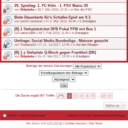
29. Spieltag: 1. FC Köln - 1. FSV Mainz 05
von
Štěpánka
» Mi 7. Mär 2018, 12:31 » in
Nur der FSV
Biete Dauerkarte für's Schalke-Spiel am 9.3.
von
noch'n meenzer
» Fr 2. Mär 2018, 09:00 » in
Erledigtes
[B] 1 Stehplatzticket DFB Pokal FFM mit Bus 1
von
ratzer1905
» Mi 7. Feb 2018, 11:49 » in
Erledigtes
Umfrage: Social Media Bundesliga - Mainzer gesucht
von
Tsubasa10
» Fr 21. Jul 2017, 12:09 » in
Auf den Rängen
[B] 1 x Stehplatz Q-Block gegen Frankfurt (DK)
von
Štěpánka
» Do 11. Mai 2017, 19:39 » in
Erledigtes
Beiträge der letzten Zeit anzeigen
Die Suche ergab 567 Treffer
1
2
3
4
5
…
12
Gehe zu
Portal
Foren-Übersicht
|
Aktive Themen
|
Ungelesene Beiträge
Alle Zeiten sind
UTC+02:00
|
Cookies löschen
|
Das Team