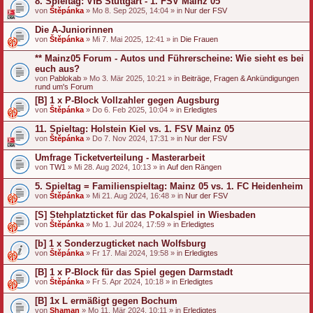
8. Spieltag: VfB Stuttgart - 1. FSV Mainz 05
von
Štěpánka
» Mo 8. Sep 2025, 14:04 » in
Nur der FSV
Die A-Juniorinnen
von
Štěpánka
» Mi 7. Mai 2025, 12:41 » in
Die Frauen
** Mainz05 Forum - Autos und Führerscheine: Wie sieht es bei
euch aus?
von
Pablokab
» Mo 3. Mär 2025, 10:21 » in
Beiträge, Fragen & Ankündigungen
rund um's Forum
[B] 1 x P-Block Vollzahler gegen Augsburg
von
Štěpánka
» Do 6. Feb 2025, 10:04 » in
Erledigtes
11. Spieltag: Holstein Kiel vs. 1. FSV Mainz 05
von
Štěpánka
» Do 7. Nov 2024, 17:31 » in
Nur der FSV
Umfrage Ticketverteilung - Masterarbeit
von
TW1
» Mi 28. Aug 2024, 10:13 » in
Auf den Rängen
5. Spieltag = Familienspieltag: Mainz 05 vs. 1. FC Heidenheim
von
Štěpánka
» Mi 21. Aug 2024, 16:48 » in
Nur der FSV
[S] Stehplatzticket für das Pokalspiel in Wiesbaden
von
Štěpánka
» Mo 1. Jul 2024, 17:59 » in
Erledigtes
[b] 1 x Sonderzugticket nach Wolfsburg
von
Štěpánka
» Fr 17. Mai 2024, 19:58 » in
Erledigtes
[B] 1 x P-Block für das Spiel gegen Darmstadt
von
Štěpánka
» Fr 5. Apr 2024, 10:18 » in
Erledigtes
[B] 1x L ermäßigt gegen Bochum
von
Shaman
» Mo 11. Mär 2024, 10:11 » in
Erledigtes