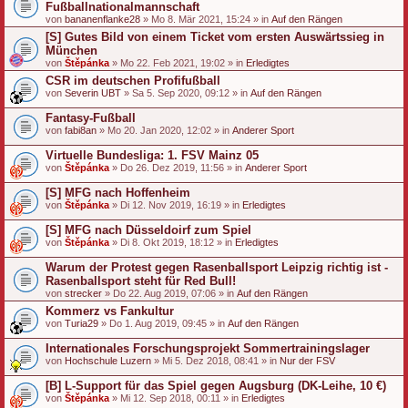
Fußballnationalmannschaft
von
bananenflanke28
» Mo 8. Mär 2021, 15:24 » in
Auf den Rängen
[S] Gutes Bild von einem Ticket vom ersten Auswärtssieg in
München
von
Štěpánka
» Mo 22. Feb 2021, 19:02 » in
Erledigtes
CSR im deutschen Profifußball
von
Severin UBT
» Sa 5. Sep 2020, 09:12 » in
Auf den Rängen
Fantasy-Fußball
von
fabi8an
» Mo 20. Jan 2020, 12:02 » in
Anderer Sport
Virtuelle Bundesliga: 1. FSV Mainz 05
von
Štěpánka
» Do 26. Dez 2019, 11:56 » in
Anderer Sport
[S] MFG nach Hoffenheim
von
Štěpánka
» Di 12. Nov 2019, 16:19 » in
Erledigtes
[S] MFG nach Düsseldoirf zum Spiel
von
Štěpánka
» Di 8. Okt 2019, 18:12 » in
Erledigtes
Warum der Protest gegen Rasenballsport Leipzig richtig ist -
Rasenballsport steht für Red Bull!
von
strecker
» Do 22. Aug 2019, 07:06 » in
Auf den Rängen
Kommerz vs Fankultur
von
Turia29
» Do 1. Aug 2019, 09:45 » in
Auf den Rängen
Internationales Forschungsprojekt Sommertrainingslager
von
Hochschule Luzern
» Mi 5. Dez 2018, 08:41 » in
Nur der FSV
[B] L-Support für das Spiel gegen Augsburg (DK-Leihe, 10 €)
von
Štěpánka
» Mi 12. Sep 2018, 00:11 » in
Erledigtes