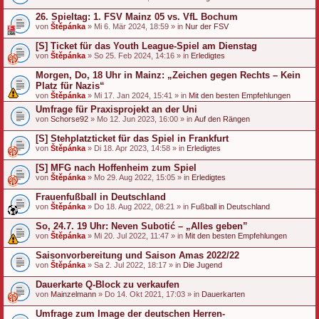
26. Spieltag: 1. FSV Mainz 05 vs. VfL Bochum
von
Štěpánka
» Mi 6. Mär 2024, 18:59 » in
Nur der FSV
[S] Ticket für das Youth League-Spiel am Dienstag
von
Štěpánka
» So 25. Feb 2024, 14:16 » in
Erledigtes
Morgen, Do, 18 Uhr in Mainz: „Zeichen gegen Rechts – Kein
Platz für Nazis“
von
Štěpánka
» Mi 17. Jan 2024, 15:41 » in
Mit den besten Empfehlungen
Umfrage für Praxisprojekt an der Uni
von
Schorse92
» Mo 12. Jun 2023, 16:00 » in
Auf den Rängen
[S] Stehplatzticket für das Spiel in Frankfurt
von
Štěpánka
» Di 18. Apr 2023, 14:58 » in
Erledigtes
[S] MFG nach Hoffenheim zum Spiel
von
Štěpánka
» Mo 29. Aug 2022, 15:05 » in
Erledigtes
Frauenfußball in Deutschland
von
Štěpánka
» Do 18. Aug 2022, 08:21 » in
Fußball in Deutschland
So, 24.7. 19 Uhr: Neven Subotić – „Alles geben”
von
Štěpánka
» Mi 20. Jul 2022, 11:47 » in
Mit den besten Empfehlungen
Saisonvorbereitung und Saison Amas 2022/22
von
Štěpánka
» Sa 2. Jul 2022, 18:17 » in
Die Jugend
Dauerkarte Q-Block zu verkaufen
von
Mainzelmann
» Do 14. Okt 2021, 17:03 » in
Dauerkarten
Umfrage zum Image der deutschen Herren-