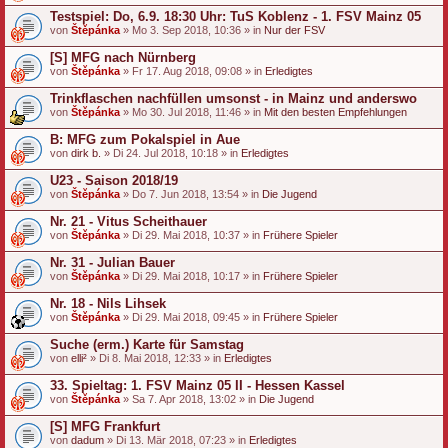
Testspiel: Do, 6.9. 18:30 Uhr: TuS Koblenz - 1. FSV Mainz 05
von
Štěpánka
» Mo 3. Sep 2018, 10:36 » in
Nur der FSV
[S] MFG nach Nürnberg
von
Štěpánka
» Fr 17. Aug 2018, 09:08 » in
Erledigtes
Trinkflaschen nachfüllen umsonst - in Mainz und anderswo
von
Štěpánka
» Mo 30. Jul 2018, 11:46 » in
Mit den besten Empfehlungen
B: MFG zum Pokalspiel in Aue
von
dirk b.
» Di 24. Jul 2018, 10:18 » in
Erledigtes
U23 - Saison 2018/19
von
Štěpánka
» Do 7. Jun 2018, 13:54 » in
Die Jugend
Nr. 21 - Vitus Scheithauer
von
Štěpánka
» Di 29. Mai 2018, 10:37 » in
Frühere Spieler
Nr. 31 - Julian Bauer
von
Štěpánka
» Di 29. Mai 2018, 10:17 » in
Frühere Spieler
Nr. 18 - Nils Lihsek
von
Štěpánka
» Di 29. Mai 2018, 09:45 » in
Frühere Spieler
Suche (erm.) Karte für Samstag
von
elli²
» Di 8. Mai 2018, 12:33 » in
Erledigtes
33. Spieltag: 1. FSV Mainz 05 II - Hessen Kassel
von
Štěpánka
» Sa 7. Apr 2018, 13:02 » in
Die Jugend
[S] MFG Frankfurt
von
dadum
» Di 13. Mär 2018, 07:23 » in
Erledigtes