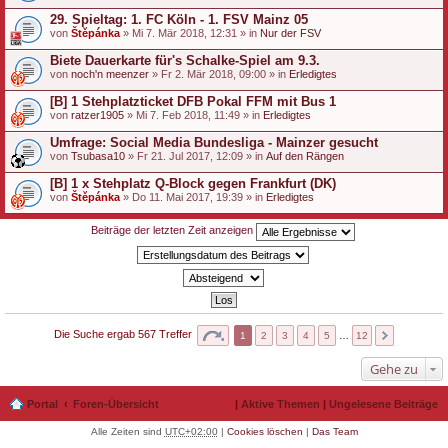
29. Spieltag: 1. FC Köln - 1. FSV Mainz 05
von
Štěpánka
» Mi 7. Mär 2018, 12:31 » in
Nur der FSV
Biete Dauerkarte für's Schalke-Spiel am 9.3.
von
noch'n meenzer
» Fr 2. Mär 2018, 09:00 » in
Erledigtes
[B] 1 Stehplatzticket DFB Pokal FFM mit Bus 1
von
ratzer1905
» Mi 7. Feb 2018, 11:49 » in
Erledigtes
Umfrage: Social Media Bundesliga - Mainzer gesucht
von
Tsubasa10
» Fr 21. Jul 2017, 12:09 » in
Auf den Rängen
[B] 1 x Stehplatz Q-Block gegen Frankfurt (DK)
von
Štěpánka
» Do 11. Mai 2017, 19:39 » in
Erledigtes
Beiträge der letzten Zeit anzeigen
Die Suche ergab 567 Treffer
1
2
3
4
5
…
12
Gehe zu
Portal
Foren-Übersicht
|
Aktive Themen
|
Ungelesene Beiträge
Alle Zeiten sind
UTC+02:00
|
Cookies löschen
|
Das Team