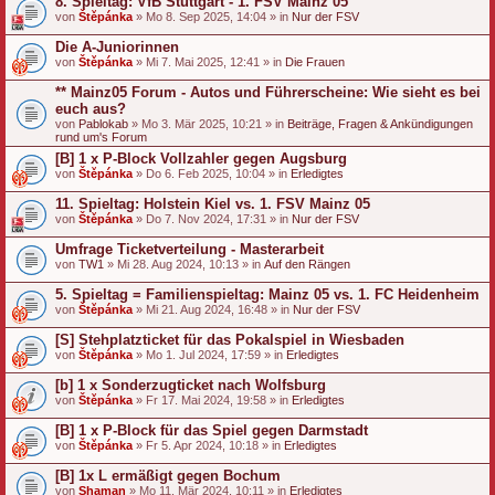
8. Spieltag: VfB Stuttgart - 1. FSV Mainz 05
von
Štěpánka
» Mo 8. Sep 2025, 14:04 » in
Nur der FSV
Die A-Juniorinnen
von
Štěpánka
» Mi 7. Mai 2025, 12:41 » in
Die Frauen
** Mainz05 Forum - Autos und Führerscheine: Wie sieht es bei
euch aus?
von
Pablokab
» Mo 3. Mär 2025, 10:21 » in
Beiträge, Fragen & Ankündigungen
rund um's Forum
[B] 1 x P-Block Vollzahler gegen Augsburg
von
Štěpánka
» Do 6. Feb 2025, 10:04 » in
Erledigtes
11. Spieltag: Holstein Kiel vs. 1. FSV Mainz 05
von
Štěpánka
» Do 7. Nov 2024, 17:31 » in
Nur der FSV
Umfrage Ticketverteilung - Masterarbeit
von
TW1
» Mi 28. Aug 2024, 10:13 » in
Auf den Rängen
5. Spieltag = Familienspieltag: Mainz 05 vs. 1. FC Heidenheim
von
Štěpánka
» Mi 21. Aug 2024, 16:48 » in
Nur der FSV
[S] Stehplatzticket für das Pokalspiel in Wiesbaden
von
Štěpánka
» Mo 1. Jul 2024, 17:59 » in
Erledigtes
[b] 1 x Sonderzugticket nach Wolfsburg
von
Štěpánka
» Fr 17. Mai 2024, 19:58 » in
Erledigtes
[B] 1 x P-Block für das Spiel gegen Darmstadt
von
Štěpánka
» Fr 5. Apr 2024, 10:18 » in
Erledigtes
[B] 1x L ermäßigt gegen Bochum
von
Shaman
» Mo 11. Mär 2024, 10:11 » in
Erledigtes