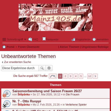
Schnellzugriff ▼
FAQ
Netiquette
Registrieren
Anmelden
Portal
Foren-Übersicht
|
Aktive Themen
|
Ungelesene Beiträge
Unbeantwortete Themen
Zur erweiterten Suche
Die Suche ergab 567 Treffer
1
2
3
4
5
…
12
Themen
Saisonvorbereitung und Saison Frauen 26/27
von
Štěpánka
» So 17. Mai 2026, 16:12 » in
Die Frauen
Nr. ? - Otto Ruoppi
von
Štěpánka
» Mo 2. Feb 2026, 21:26 » in
Verliehene Spieler