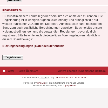
REGISTRIEREN
Du musst in diesem Forum registriert sein, um dich anmelden zu können. Die
Registrierung ist in wenigen Augenblicken erledigt und ermöglicht dir, auf
weitere Funktionen zuzugreifen. Die Board-Administration kann registrierten
Benutzern auch zusätzliche Berechtigungen zuweisen. Beachte bitte unsere
Nutzungsbedingungen und die verwandten Regelungen, bevor du dich
registrierst. Bitte beachte auch die jeweiligen Forenregeln, wenn du dich in
diesem Board bewegst.
Nutzungsbedingungen
|
Datenschutzrichtlinie
Registrieren
Portal
Foren-Übersicht
|
Aktive Themen
|
Ungelesene Beiträge
Alle Zeiten sind
UTC+02:00
|
Cookies löschen
|
Das Team
Powered by
phpBB
® Forum Software © phpBB Limited
Deutsche Übersetzung durch
phpBB.de