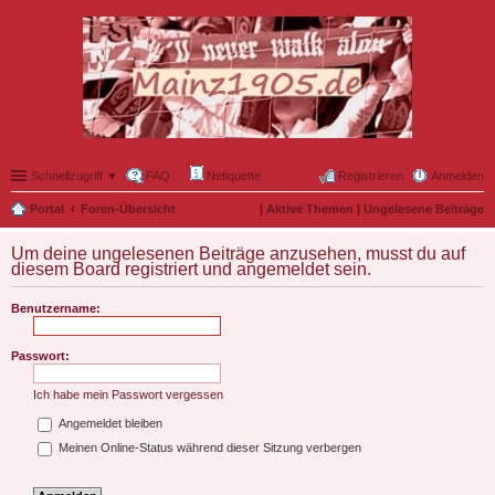
Schnellzugriff ▼
FAQ
Netiquette
Registrieren
Anmelden
Portal
Foren-Übersicht
|
Aktive Themen
|
Ungelesene Beiträge
Um deine ungelesenen Beiträge anzusehen, musst du auf
diesem Board registriert und angemeldet sein.
Benutzername:
Passwort:
Ich habe mein Passwort vergessen
Angemeldet bleiben
Meinen Online-Status während dieser Sitzung verbergen