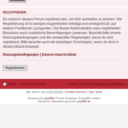
REGISTRIEREN
Du musst in diesem Forum registriert sein, um dich anmelden zu können. Die
Registrierung ist in wenigen Augenblicken erledigt und ermöglicht dir, auf
weitere Funktionen zuzugreifen. Die Board-Administration kann registrierten
Benutzern auch zusätzliche Berechtigungen zuweisen. Beachte bitte unsere
Nutzungsbedingungen und die verwandten Regelungen, bevor du dich
registrierst. Bitte beachte auch die jeweiligen Forenregeln, wenn du dich in
diesem Board bewegst.
Nutzungsbedingungen
|
Datenschutzrichtlinie
Registrieren
Portal
Foren-Übersicht
|
Aktive Themen
|
Ungelesene Beiträge
Alle Zeiten sind
UTC+02:00
|
Cookies löschen
|
Das Team
Powered by
phpBB
® Forum Software © phpBB Limited
Deutsche Übersetzung durch
phpBB.de