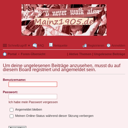
Schnellzugriff ▼
FAQ
Netiquette
Registrieren
Anmelden
Portal
Foren-Übersicht
|
Aktive Themen
|
Ungelesene Beiträge
Um deine ungelesenen Beiträge anzusehen, musst du auf
diesem Board registriert und angemeldet sein.
Benutzername:
Passwort:
Ich habe mein Passwort vergessen
Angemeldet bleiben
Meinen Online-Status während dieser Sitzung verbergen