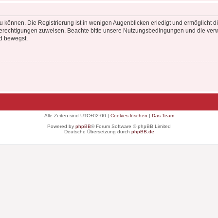
 können. Die Registrierung ist in wenigen Augenblicken erledigt und ermöglicht di
 Berechtigungen zuweisen. Beachte bitte unsere Nutzungsbedingungen und die verwa
d bewegst.
Alle Zeiten sind
UTC+02:00
|
Cookies löschen
|
Das Team
Powered by
phpBB
® Forum Software © phpBB Limited
Deutsche Übersetzung durch
phpBB.de