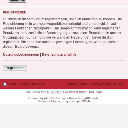
REGISTRIEREN
Du musst in diesem Forum registriert sein, um dich anmelden zu können. Die
Registrierung ist in wenigen Augenblicken erledigt und ermöglicht dir, auf
weitere Funktionen zuzugreifen. Die Board-Administration kann registrierten
Benutzern auch zusätzliche Berechtigungen zuweisen. Beachte bitte unsere
Nutzungsbedingungen und die verwandten Regelungen, bevor du dich
registrierst. Bitte beachte auch die jeweiligen Forenregeln, wenn du dich in
diesem Board bewegst.
Nutzungsbedingungen
|
Datenschutzrichtlinie
Registrieren
Portal
Foren-Übersicht
|
Aktive Themen
|
Ungelesene Beiträge
Alle Zeiten sind
UTC+02:00
|
Cookies löschen
|
Das Team
Powered by
phpBB
® Forum Software © phpBB Limited
Deutsche Übersetzung durch
phpBB.de