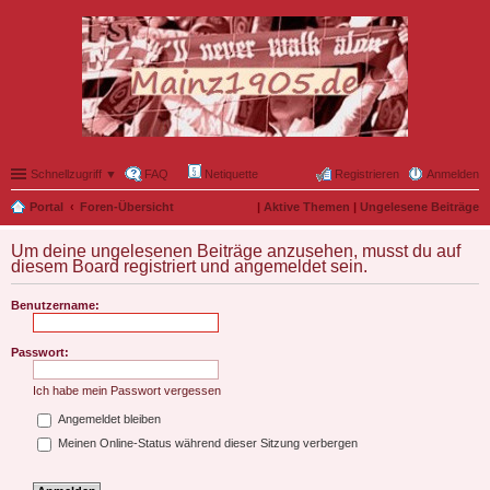
Schnellzugriff ▼
FAQ
Netiquette
Registrieren
Anmelden
Portal
Foren-Übersicht
|
Aktive Themen
|
Ungelesene Beiträge
Um deine ungelesenen Beiträge anzusehen, musst du auf
diesem Board registriert und angemeldet sein.
Benutzername:
Passwort:
Ich habe mein Passwort vergessen
Angemeldet bleiben
Meinen Online-Status während dieser Sitzung verbergen