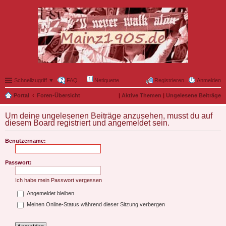
Schnellzugriff ▼
FAQ
Netiquette
Registrieren
Anmelden
Portal
Foren-Übersicht
|
Aktive Themen
|
Ungelesene Beiträge
Um deine ungelesenen Beiträge anzusehen, musst du auf
diesem Board registriert und angemeldet sein.
Benutzername:
Passwort:
Ich habe mein Passwort vergessen
Angemeldet bleiben
Meinen Online-Status während dieser Sitzung verbergen