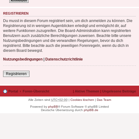
REGISTRIEREN
Du musst in diesem Forum registriert sein, um dich anmelden zu können. Die
Registrierung ist in wenigen Augenblicken erledigt und ermöglicht dir, auf
weitere Funktionen zuzugreifen. Die Board-Administration kann registrierten
Benutzern auch zusätzliche Berechtigungen zuweisen. Beachte bitte unsere
Nutzungsbedingungen und die verwandten Regelungen, bevor du dich
registrierst. Bitte beachte auch die jeweiligen Forenregeln, wenn du dich in
diesem Board bewegst.
Nutzungsbedingungen
|
Datenschutzrichtlinie
Registrieren
Portal
Foren-Übersicht
|
Aktive Themen
|
Ungelesene Beiträge
Alle Zeiten sind
UTC+02:00
|
Cookies löschen
|
Das Team
Powered by
phpBB
® Forum Software © phpBB Limited
Deutsche Übersetzung durch
phpBB.de