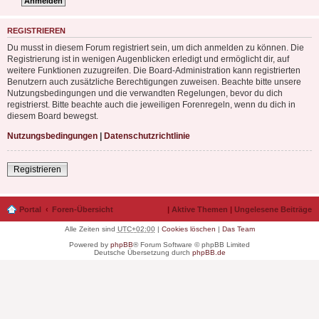
REGISTRIEREN
Du musst in diesem Forum registriert sein, um dich anmelden zu können. Die
Registrierung ist in wenigen Augenblicken erledigt und ermöglicht dir, auf
weitere Funktionen zuzugreifen. Die Board-Administration kann registrierten
Benutzern auch zusätzliche Berechtigungen zuweisen. Beachte bitte unsere
Nutzungsbedingungen und die verwandten Regelungen, bevor du dich
registrierst. Bitte beachte auch die jeweiligen Forenregeln, wenn du dich in
diesem Board bewegst.
Nutzungsbedingungen
|
Datenschutzrichtlinie
Registrieren
Portal
Foren-Übersicht
|
Aktive Themen
|
Ungelesene Beiträge
Alle Zeiten sind
UTC+02:00
|
Cookies löschen
|
Das Team
Powered by
phpBB
® Forum Software © phpBB Limited
Deutsche Übersetzung durch
phpBB.de