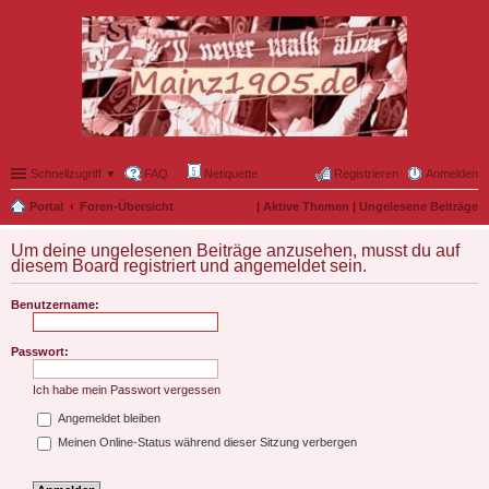
Schnellzugriff ▼
FAQ
Netiquette
Registrieren
Anmelden
Portal
Foren-Übersicht
|
Aktive Themen
|
Ungelesene Beiträge
Um deine ungelesenen Beiträge anzusehen, musst du auf
diesem Board registriert und angemeldet sein.
Benutzername:
Passwort:
Ich habe mein Passwort vergessen
Angemeldet bleiben
Meinen Online-Status während dieser Sitzung verbergen