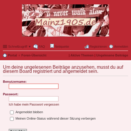
Schnellzugriff ▼
FAQ
Netiquette
Registrieren
Anmelden
Portal
Foren-Übersicht
|
Aktive Themen
|
Ungelesene Beiträge
Um deine ungelesenen Beiträge anzusehen, musst du auf
diesem Board registriert und angemeldet sein.
Benutzername:
Passwort:
Ich habe mein Passwort vergessen
Angemeldet bleiben
Meinen Online-Status während dieser Sitzung verbergen