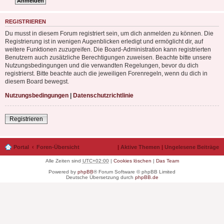
REGISTRIEREN
Du musst in diesem Forum registriert sein, um dich anmelden zu können. Die
Registrierung ist in wenigen Augenblicken erledigt und ermöglicht dir, auf
weitere Funktionen zuzugreifen. Die Board-Administration kann registrierten
Benutzern auch zusätzliche Berechtigungen zuweisen. Beachte bitte unsere
Nutzungsbedingungen und die verwandten Regelungen, bevor du dich
registrierst. Bitte beachte auch die jeweiligen Forenregeln, wenn du dich in
diesem Board bewegst.
Nutzungsbedingungen
|
Datenschutzrichtlinie
Registrieren
Portal
Foren-Übersicht
|
Aktive Themen
|
Ungelesene Beiträge
Alle Zeiten sind
UTC+02:00
|
Cookies löschen
|
Das Team
Powered by
phpBB
® Forum Software © phpBB Limited
Deutsche Übersetzung durch
phpBB.de