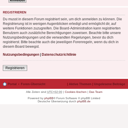
REGISTRIEREN
Du musst in diesem Forum registriert sein, um dich anmelden zu können. Die
Registrierung ist in wenigen Augenblicken erledigt und ermöglicht dir, auf
weitere Funktionen zuzugreifen. Die Board-Administration kann registrierten
Benutzern auch zusätzliche Berechtigungen zuweisen. Beachte bitte unsere
Nutzungsbedingungen und die verwandten Regelungen, bevor du dich
registrierst. Bitte beachte auch die jeweiligen Forenregeln, wenn du dich in
diesem Board bewegst.
Nutzungsbedingungen
|
Datenschutzrichtlinie
Registrieren
Portal
Foren-Übersicht
|
Aktive Themen
|
Ungelesene Beiträge
Alle Zeiten sind
UTC+02:00
|
Cookies löschen
|
Das Team
Powered by
phpBB
® Forum Software © phpBB Limited
Deutsche Übersetzung durch
phpBB.de