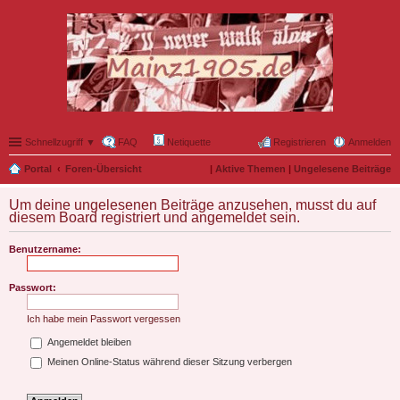
Schnellzugriff ▼
FAQ
Netiquette
Registrieren
Anmelden
Portal
Foren-Übersicht
|
Aktive Themen
|
Ungelesene Beiträge
Um deine ungelesenen Beiträge anzusehen, musst du auf
diesem Board registriert und angemeldet sein.
Benutzername:
Passwort:
Ich habe mein Passwort vergessen
Angemeldet bleiben
Meinen Online-Status während dieser Sitzung verbergen