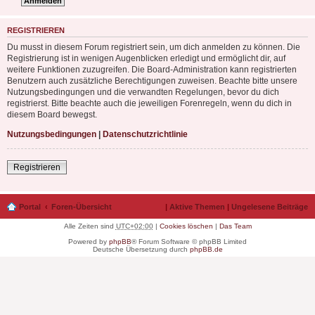
REGISTRIEREN
Du musst in diesem Forum registriert sein, um dich anmelden zu können. Die
Registrierung ist in wenigen Augenblicken erledigt und ermöglicht dir, auf
weitere Funktionen zuzugreifen. Die Board-Administration kann registrierten
Benutzern auch zusätzliche Berechtigungen zuweisen. Beachte bitte unsere
Nutzungsbedingungen und die verwandten Regelungen, bevor du dich
registrierst. Bitte beachte auch die jeweiligen Forenregeln, wenn du dich in
diesem Board bewegst.
Nutzungsbedingungen
|
Datenschutzrichtlinie
Registrieren
Portal
Foren-Übersicht
|
Aktive Themen
|
Ungelesene Beiträge
Alle Zeiten sind
UTC+02:00
|
Cookies löschen
|
Das Team
Powered by
phpBB
® Forum Software © phpBB Limited
Deutsche Übersetzung durch
phpBB.de