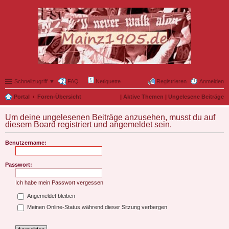
Schnellzugriff ▼
FAQ
Netiquette
Registrieren
Anmelden
Portal
Foren-Übersicht
|
Aktive Themen
|
Ungelesene Beiträge
Um deine ungelesenen Beiträge anzusehen, musst du auf
diesem Board registriert und angemeldet sein.
Benutzername:
Passwort:
Ich habe mein Passwort vergessen
Angemeldet bleiben
Meinen Online-Status während dieser Sitzung verbergen