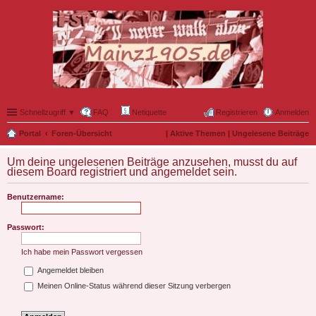
Schnellzugriff ▼
FAQ
Netiquette
Registrieren
Anmelden
Portal
Foren-Übersicht
|
Aktive Themen
|
Ungelesene Beiträge
Um deine ungelesenen Beiträge anzusehen, musst du auf
diesem Board registriert und angemeldet sein.
Benutzername:
Passwort:
Ich habe mein Passwort vergessen
Angemeldet bleiben
Meinen Online-Status während dieser Sitzung verbergen