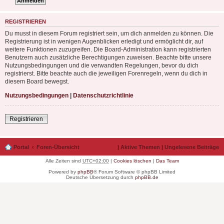
REGISTRIEREN
Du musst in diesem Forum registriert sein, um dich anmelden zu können. Die
Registrierung ist in wenigen Augenblicken erledigt und ermöglicht dir, auf
weitere Funktionen zuzugreifen. Die Board-Administration kann registrierten
Benutzern auch zusätzliche Berechtigungen zuweisen. Beachte bitte unsere
Nutzungsbedingungen und die verwandten Regelungen, bevor du dich
registrierst. Bitte beachte auch die jeweiligen Forenregeln, wenn du dich in
diesem Board bewegst.
Nutzungsbedingungen
|
Datenschutzrichtlinie
Registrieren
Portal
Foren-Übersicht
|
Aktive Themen
|
Ungelesene Beiträge
Alle Zeiten sind
UTC+02:00
|
Cookies löschen
|
Das Team
Powered by
phpBB
® Forum Software © phpBB Limited
Deutsche Übersetzung durch
phpBB.de