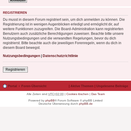
REGISTRIEREN
Du musst in diesem Forum registriert sein, um dich anmelden zu können. Die
Registrierung ist in wenigen Augenblicken erledigt und ermöglicht dir, auf
weitere Funktionen zuzugreifen. Die Board-Administration kann registrierten
Benutzern auch zusätzliche Berechtigungen zuweisen. Beachte bitte unsere
Nutzungsbedingungen und die verwandten Regelungen, bevor du dich
registrierst. Bitte beachte auch die jeweiligen Forenregeln, wenn du dich in
diesem Board bewegst.
Nutzungsbedingungen
|
Datenschutzrichtlinie
Registrieren
Portal
Foren-Übersicht
|
Aktive Themen
|
Ungelesene Beiträge
Alle Zeiten sind
UTC+02:00
|
Cookies löschen
|
Das Team
Powered by
phpBB
® Forum Software © phpBB Limited
Deutsche Übersetzung durch
phpBB.de