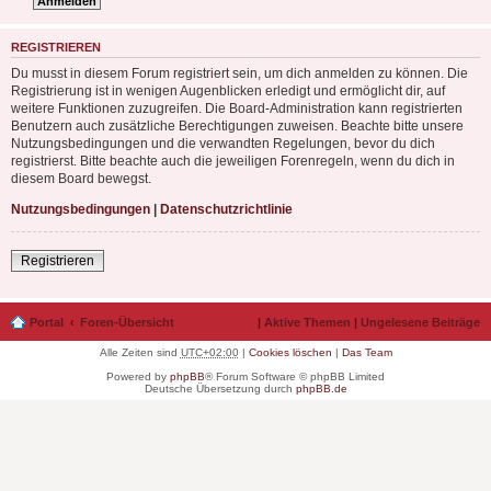
REGISTRIEREN
Du musst in diesem Forum registriert sein, um dich anmelden zu können. Die
Registrierung ist in wenigen Augenblicken erledigt und ermöglicht dir, auf
weitere Funktionen zuzugreifen. Die Board-Administration kann registrierten
Benutzern auch zusätzliche Berechtigungen zuweisen. Beachte bitte unsere
Nutzungsbedingungen und die verwandten Regelungen, bevor du dich
registrierst. Bitte beachte auch die jeweiligen Forenregeln, wenn du dich in
diesem Board bewegst.
Nutzungsbedingungen
|
Datenschutzrichtlinie
Registrieren
Portal
Foren-Übersicht
|
Aktive Themen
|
Ungelesene Beiträge
Alle Zeiten sind
UTC+02:00
|
Cookies löschen
|
Das Team
Powered by
phpBB
® Forum Software © phpBB Limited
Deutsche Übersetzung durch
phpBB.de