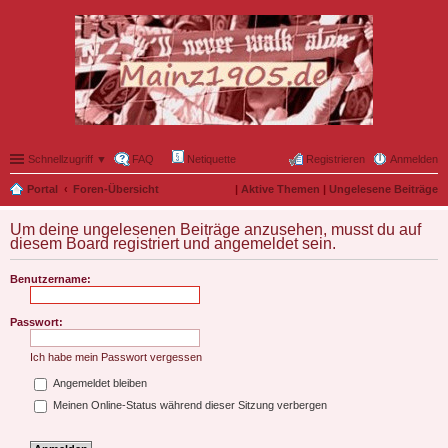
Schnellzugriff ▼
FAQ
Netiquette
Registrieren
Anmelden
Portal
Foren-Übersicht
|
Aktive Themen
|
Ungelesene Beiträge
Um deine ungelesenen Beiträge anzusehen, musst du auf
diesem Board registriert und angemeldet sein.
Benutzername:
Passwort:
Ich habe mein Passwort vergessen
Angemeldet bleiben
Meinen Online-Status während dieser Sitzung verbergen