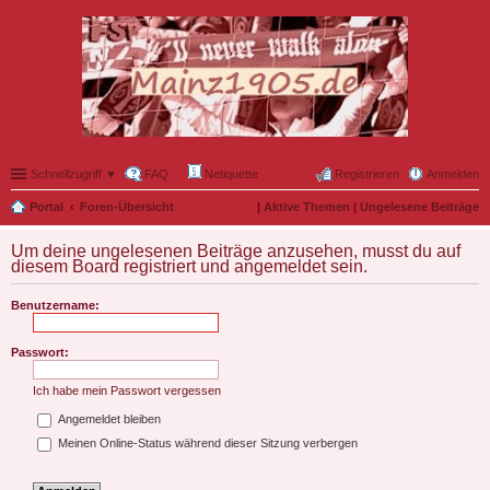
Schnellzugriff ▼
FAQ
Netiquette
Registrieren
Anmelden
Portal
Foren-Übersicht
|
Aktive Themen
|
Ungelesene Beiträge
Um deine ungelesenen Beiträge anzusehen, musst du auf
diesem Board registriert und angemeldet sein.
Benutzername:
Passwort:
Ich habe mein Passwort vergessen
Angemeldet bleiben
Meinen Online-Status während dieser Sitzung verbergen