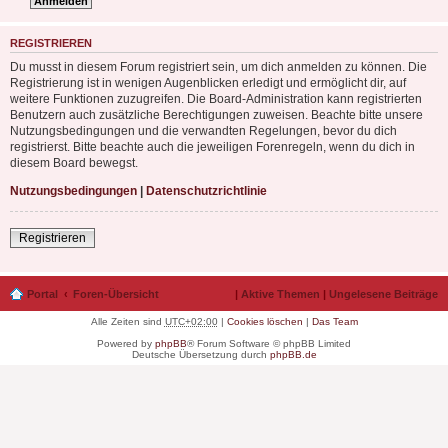
REGISTRIEREN
Du musst in diesem Forum registriert sein, um dich anmelden zu können. Die
Registrierung ist in wenigen Augenblicken erledigt und ermöglicht dir, auf
weitere Funktionen zuzugreifen. Die Board-Administration kann registrierten
Benutzern auch zusätzliche Berechtigungen zuweisen. Beachte bitte unsere
Nutzungsbedingungen und die verwandten Regelungen, bevor du dich
registrierst. Bitte beachte auch die jeweiligen Forenregeln, wenn du dich in
diesem Board bewegst.
Nutzungsbedingungen
|
Datenschutzrichtlinie
Registrieren
Portal
Foren-Übersicht
|
Aktive Themen
|
Ungelesene Beiträge
Alle Zeiten sind
UTC+02:00
|
Cookies löschen
|
Das Team
Powered by
phpBB
® Forum Software © phpBB Limited
Deutsche Übersetzung durch
phpBB.de