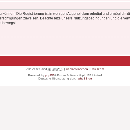
 können. Die Registrierung ist in wenigen Augenblicken erledigt und ermöglicht di
 Berechtigungen zuweisen. Beachte bitte unsere Nutzungsbedingungen und die verwa
d bewegst.
Alle Zeiten sind
UTC+02:00
|
Cookies löschen
|
Das Team
Powered by
phpBB
® Forum Software © phpBB Limited
Deutsche Übersetzung durch
phpBB.de