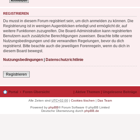
REGISTRIEREN
Du musst in diesem Forum registriert sein, um dich anmelden zu können. Die
Registrierung ist in wenigen Augenblicken erledigt und ermöglicht dir, auf
weitere Funktionen zuzugreifen. Die Board-Administration kann registrierten
Benutzern auch zusätzliche Berechtigungen zuweisen. Beachte bitte unsere
Nutzungsbedingungen und die verwandten Regelungen, bevor du dich
registrierst. Bitte beachte auch die jeweiligen Forenregeln, wenn du dich in
diesem Board bewegst.
Nutzungsbedingungen
|
Datenschutzrichtlinie
Registrieren
Portal
Foren-Übersicht
|
Aktive Themen
|
Ungelesene Beiträge
Alle Zeiten sind
UTC+02:00
|
Cookies löschen
|
Das Team
Powered by
phpBB
® Forum Software © phpBB Limited
Deutsche Übersetzung durch
phpBB.de