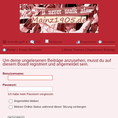
Schnellzugriff ▼
FAQ
Netiquette
Registrieren
Anmelden
Portal
Foren-Übersicht
|
Aktive Themen
|
Ungelesene Beiträge
Um deine ungelesenen Beiträge anzusehen, musst du auf
diesem Board registriert und angemeldet sein.
Benutzername:
Passwort:
Ich habe mein Passwort vergessen
Angemeldet bleiben
Meinen Online-Status während dieser Sitzung verbergen