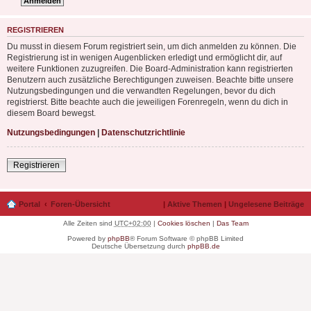
REGISTRIEREN
Du musst in diesem Forum registriert sein, um dich anmelden zu können. Die
Registrierung ist in wenigen Augenblicken erledigt und ermöglicht dir, auf
weitere Funktionen zuzugreifen. Die Board-Administration kann registrierten
Benutzern auch zusätzliche Berechtigungen zuweisen. Beachte bitte unsere
Nutzungsbedingungen und die verwandten Regelungen, bevor du dich
registrierst. Bitte beachte auch die jeweiligen Forenregeln, wenn du dich in
diesem Board bewegst.
Nutzungsbedingungen
|
Datenschutzrichtlinie
Registrieren
Portal
Foren-Übersicht
|
Aktive Themen
|
Ungelesene Beiträge
Alle Zeiten sind
UTC+02:00
|
Cookies löschen
|
Das Team
Powered by
phpBB
® Forum Software © phpBB Limited
Deutsche Übersetzung durch
phpBB.de