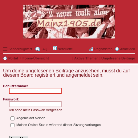
Schnellzugriff ▼
FAQ
Netiquette
Registrieren
Anmelden
Portal
Foren-Übersicht
|
Aktive Themen
|
Ungelesene Beiträge
Um deine ungelesenen Beiträge anzusehen, musst du auf
diesem Board registriert und angemeldet sein.
Benutzername:
Passwort:
Ich habe mein Passwort vergessen
Angemeldet bleiben
Meinen Online-Status während dieser Sitzung verbergen