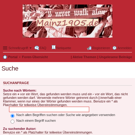
Schnellzugriff ▼
FAQ
Netiquette
Registrieren
Anmelden
Portal
Foren-Übersicht
|
Aktive Themen
|
Ungelesene Beiträge
Suche
SUCHANFRAGE
Suche nach Wörtern:
Setze ein
+
vor ein Wort, das gefunden werden muss und ein
-
vor ein Wort, das nicht
gefunden werden darf. Verwende mehrere Wörter getrennt durch
|
innerhalb einer
Klammer, wenn nur eines der Wörter gefunden werden muss. Benutze ein * als
Platzhalter für teilweise Übereinstimmungen.
Nach allen Begriffen suchen oder Suche wie angegeben verwenden
Nach einem Begriff suchen
Zu suchender Autor:
Benutze ein * als Platzhalter für teilweise Übereinstimmungen.