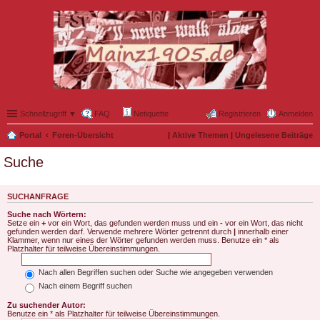
Schnellzugriff ▼
FAQ
Netiquette
Registrieren
Anmelden
Portal
Foren-Übersicht
|
Aktive Themen
|
Ungelesene Beiträge
Suche
SUCHANFRAGE
Suche nach Wörtern:
Setze ein
+
vor ein Wort, das gefunden werden muss und ein
-
vor ein Wort, das nicht
gefunden werden darf. Verwende mehrere Wörter getrennt durch
|
innerhalb einer
Klammer, wenn nur eines der Wörter gefunden werden muss. Benutze ein * als
Platzhalter für teilweise Übereinstimmungen.
Nach allen Begriffen suchen oder Suche wie angegeben verwenden
Nach einem Begriff suchen
Zu suchender Autor:
Benutze ein * als Platzhalter für teilweise Übereinstimmungen.