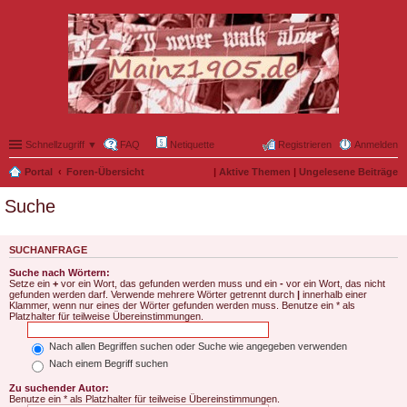
Schnellzugriff ▼
FAQ
Netiquette
Registrieren
Anmelden
Portal
Foren-Übersicht
|
Aktive Themen
|
Ungelesene Beiträge
Suche
SUCHANFRAGE
Suche nach Wörtern:
Setze ein
+
vor ein Wort, das gefunden werden muss und ein
-
vor ein Wort, das nicht
gefunden werden darf. Verwende mehrere Wörter getrennt durch
|
innerhalb einer
Klammer, wenn nur eines der Wörter gefunden werden muss. Benutze ein * als
Platzhalter für teilweise Übereinstimmungen.
Nach allen Begriffen suchen oder Suche wie angegeben verwenden
Nach einem Begriff suchen
Zu suchender Autor:
Benutze ein * als Platzhalter für teilweise Übereinstimmungen.