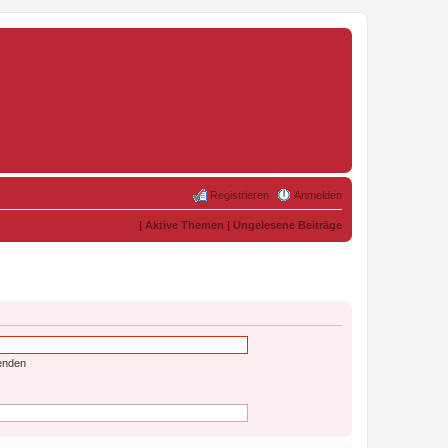
Registrieren
Anmelden
|
Aktive Themen
|
Ungelesene Beiträge
enden