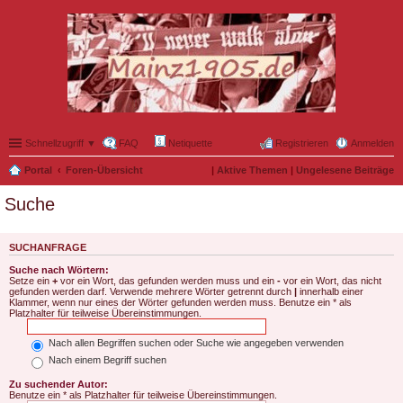
Schnellzugriff ▼
FAQ
Netiquette
Registrieren
Anmelden
Portal
Foren-Übersicht
|
Aktive Themen
|
Ungelesene Beiträge
Suche
SUCHANFRAGE
Suche nach Wörtern:
Setze ein
+
vor ein Wort, das gefunden werden muss und ein
-
vor ein Wort, das nicht
gefunden werden darf. Verwende mehrere Wörter getrennt durch
|
innerhalb einer
Klammer, wenn nur eines der Wörter gefunden werden muss. Benutze ein * als
Platzhalter für teilweise Übereinstimmungen.
Nach allen Begriffen suchen oder Suche wie angegeben verwenden
Nach einem Begriff suchen
Zu suchender Autor:
Benutze ein * als Platzhalter für teilweise Übereinstimmungen.