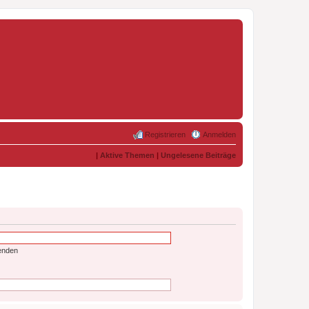
Registrieren
Anmelden
|
Aktive Themen
|
Ungelesene Beiträge
enden