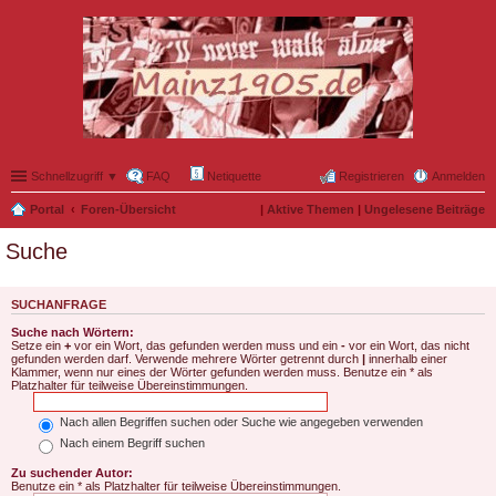
Schnellzugriff ▼
FAQ
Netiquette
Registrieren
Anmelden
Portal
Foren-Übersicht
|
Aktive Themen
|
Ungelesene Beiträge
Suche
SUCHANFRAGE
Suche nach Wörtern:
Setze ein
+
vor ein Wort, das gefunden werden muss und ein
-
vor ein Wort, das nicht
gefunden werden darf. Verwende mehrere Wörter getrennt durch
|
innerhalb einer
Klammer, wenn nur eines der Wörter gefunden werden muss. Benutze ein * als
Platzhalter für teilweise Übereinstimmungen.
Nach allen Begriffen suchen oder Suche wie angegeben verwenden
Nach einem Begriff suchen
Zu suchender Autor:
Benutze ein * als Platzhalter für teilweise Übereinstimmungen.