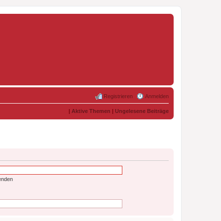
Registrieren
Anmelden
|
Aktive Themen
|
Ungelesene Beiträge
enden