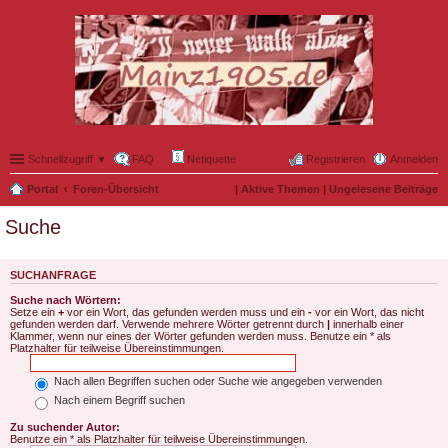
Schnellzugriff ▼
FAQ
Netiquette
Registrieren
Anmelden
Portal
Foren-Übersicht
|
Aktive Themen
|
Ungelesene Beiträge
Suche
SUCHANFRAGE
Suche nach Wörtern:
Setze ein
+
vor ein Wort, das gefunden werden muss und ein
-
vor ein Wort, das nicht
gefunden werden darf. Verwende mehrere Wörter getrennt durch
|
innerhalb einer
Klammer, wenn nur eines der Wörter gefunden werden muss. Benutze ein * als
Platzhalter für teilweise Übereinstimmungen.
Nach allen Begriffen suchen oder Suche wie angegeben verwenden
Nach einem Begriff suchen
Zu suchender Autor:
Benutze ein * als Platzhalter für teilweise Übereinstimmungen.