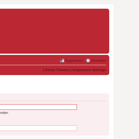
Registrieren
Anmelden
|
Aktive Themen
|
Ungelesene Beiträge
enden